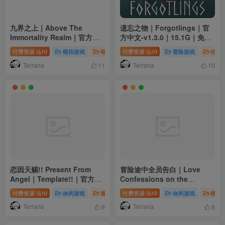
九界之上｜Above The
遗忘之物｜Forgotlings｜官
Immortality Realm｜官方中
方中文-v1.3.0｜15.1G｜免安
文-v0.6.0p Demo体验版｜
装
付费资源
10
模拟游戏
电脑游戏
付费资源
角色扮演
10
冒险游戏
动作
1.10G｜免安装
Terraria
Terraria
11
10
恋因天赐!! Present From
冒险途中全员告白｜Love
Angel｜Template!!｜官方中
Confessions on the
文-v1.0.0｜3.87G｜免安装
Adventure｜官方中文-v1.0｜
付费资源
10
休闲游戏
冒险游戏
付费资源
电脑游戏
10
休闲游戏
模拟
5.41G｜免安装
Terraria
Terraria
9
8