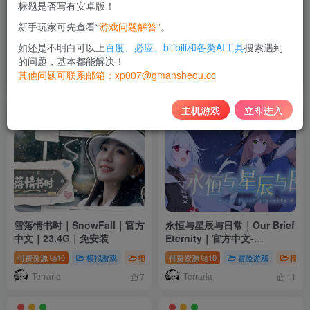
标题是否写有安卓版！
新手玩家可先查看“
游戏问题解答
”。
漫研社顾问想要支持佐伯沙罗
与女仆一起生活 SS｜メイド
｜Manga Club Advisor
life｜官方中文｜602M｜免安
如还是不明白可以上
百度、必应、bilibili和各类AI工具
搜索遇到
wants to support Saeki｜官
装
的问题，基本都能解决！
付费资源
10
休闲游戏
模拟游戏
付费资源
电脑游戏
10
休闲游戏
模拟
方中文｜591M｜免安装
其他问题可联系邮箱：xp007@gmanshequ.cc
Terraria
Terraria
10
12
主机游戏
立即进入
雪落情书时｜SnowFall｜官方
永恒与星辰与日常｜Our Brief
中文｜23.4G｜免安装
Eternity｜官方中文-
Build.24288233｜1.99G｜免
付费资源
10
模拟游戏
电脑游戏
付费资源
角色扮演
10
冒险游戏
模拟
安装
Terraria
Terraria
7
11