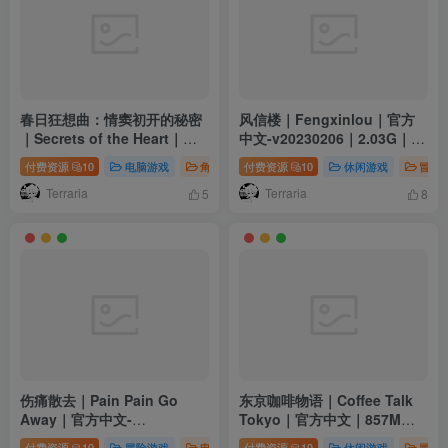
春日狂想曲：情窦初开的秘密
风信楼｜Fengxinlou｜官方
｜Secrets of the Heart｜官
中文-v20230206｜2.03G｜免
方中文-v1.0｜3.78G｜免安装
安装
付费资源
10
电脑游戏
角色扮演
付费资源
10
休闲游戏
冒险
Terraria
Terraria
5
8
伤痛散去｜Pain Pain Go
东京咖啡物语｜Coffee Talk
Away｜官方中文-
Tokyo｜官方中文｜857M｜
Build.23304912｜3.07G｜免
免安装
付费资源
10
冒险游戏
电脑游戏
付费资源
10
休闲游戏
冒险