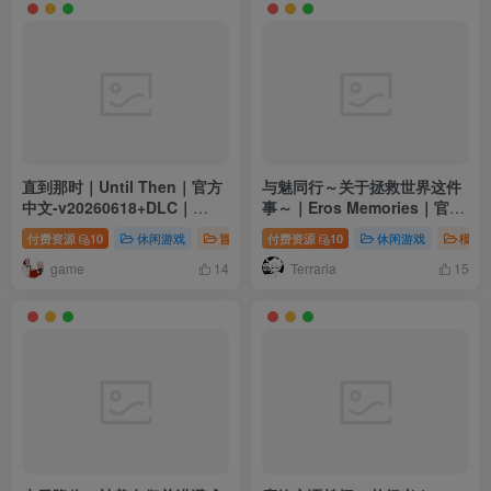
直到那时｜Until Then｜官方
与魅同行～关于拯救世界这件
中文-v20260618+DLC｜
事～｜Eros Memories｜官方
3.37G｜免安装
中文｜1.08G｜免安装
付费资源
10
休闲游戏
冒险游戏
付费资源
电脑游戏
10
休闲游戏
模拟
game
Terraria
14
15