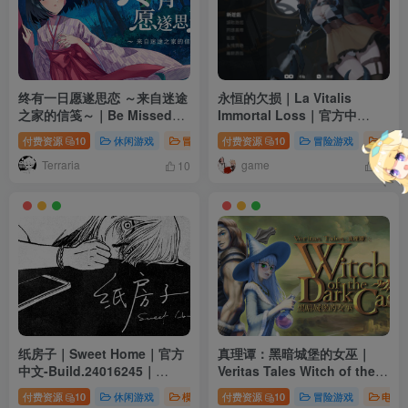
终有一日愿遂思恋 ～来自迷途
永恒的欠损｜La Vitalis
之家的信笺～｜Be Missed
Immortal Loss｜官方中
and Remembered The
文-0.50.1｜3.80G｜免安装
付费资源
10
休闲游戏
冒险游戏
付费资源
电脑游戏
10
冒险游戏
动作
Letter from Mayoiga｜官方
Terraria
game
中文｜5.94G｜免安装
10
15
纸房子｜Sweet Home｜官方
真理谭：黑暗城堡的女巫｜
中文-Build.24016245｜
Veritas Tales Witch of the
4.34G｜免安装
Dark Castle｜官方中文｜
付费资源
10
休闲游戏
模拟游戏
付费资源
电脑游戏
10
冒险游戏
电脑
970M｜免安装