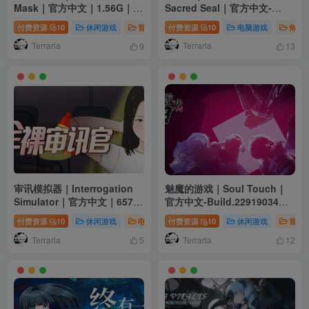
Mask｜官方中文｜1.56G｜免
Sacred Seal｜官方中文-
安装
Build.23692810｜1.63G｜免
付费资源
10
休闲游戏
冒险游戏
付费资源
电脑游戏
10
电脑游戏
角色
安装
Terraria
Terraria
9
13
审讯模拟器｜Interrogation
魅魔的游戏｜Soul Touch｜
Simulator｜官方中文｜657M
官方中文-Build.22919034｜
｜免安装
56.2G｜免安装
付费资源
10
休闲游戏
电脑游戏
付费资源
角色扮演
10
休闲游戏
冒险
Terraria
Terraria
5
12