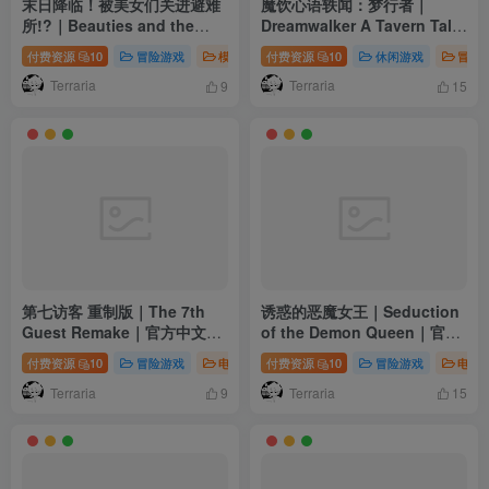
末日降临！被美女们关进避难
魔饮心语轶闻：梦行者｜
所!?｜Beauties and the
Dreamwalker A Tavern Talk
Stranded｜官方中文-
Story｜官方中文｜3.36G｜免
付费资源
10
冒险游戏
模拟游戏
付费资源
电脑游戏
10
休闲游戏
冒险
Build.23638499｜32.4G｜免
安装
Terraria
Terraria
安装
9
15
第七访客 重制版｜The 7th
诱惑的恶魔女王｜Seduction
Guest Remake｜官方中文｜
of the Demon Queen｜官方
23.8G｜免安装
中文-v0.4.6.1｜476M｜免安
付费资源
10
冒险游戏
电脑游戏
付费资源
10
冒险游戏
电脑
装
Terraria
Terraria
9
15