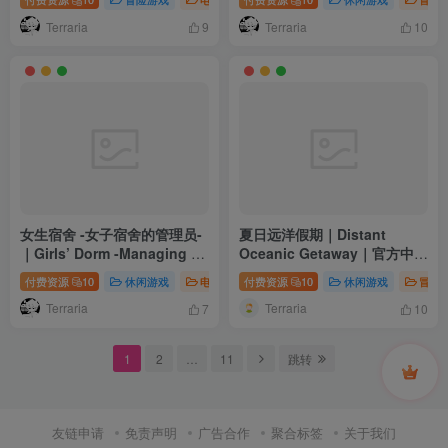
安装
Terraria
Terraria
9
10
女生宿舍 -女子宿舍的管理员-
夏日远洋假期｜Distant
｜Girls’ Dorm -Managing an
Oceanic Getaway｜官方中
all-girls’ dormitory-｜官方中
文-Build.23057359｜1.18G
付费资源
10
休闲游戏
电脑游戏
付费资源
10
休闲游戏
冒险
文｜7.43G｜免安装
｜免安装
Terraria
Terraria
7
10
1
2
…
11
跳转
友链申请
免责声明
广告合作
聚合标签
关于我们