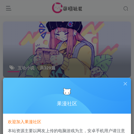
互动小说
共329篇
排序
更新
浏览
点赞
评论
果漫社区
欢迎加入果漫社区
本站资源主要以网友上传的电脑游戏为主，安卓手机用户请注意