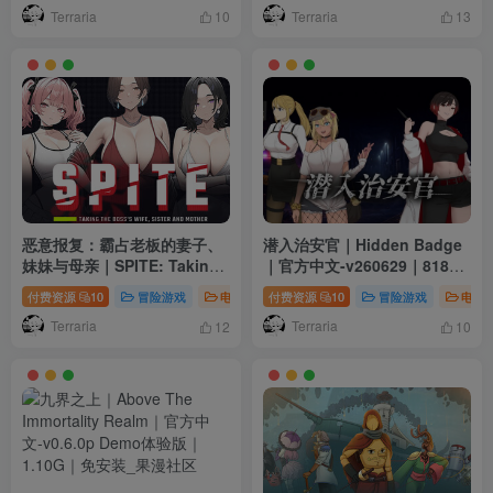
Terraria
Terraria
10
13
恶意报复：霸占老板的妻子、
潜入治安官｜Hidden Badge
妹妹与母亲｜SPITE: Taking
｜官方中文-v260629｜818M
the Boss’s Wife, Sister and
｜免安装
付费资源
10
冒险游戏
电脑游戏
付费资源
角色扮演
10
冒险游戏
电脑
Mother｜官方中文-v1.6.0｜
Terraria
Terraria
1.08G｜免安装
12
10