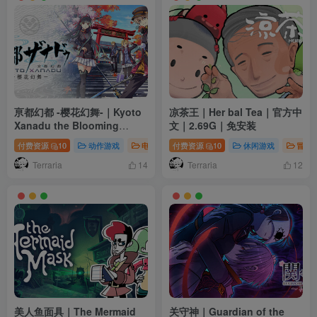
亰都幻都 -樱花幻舞-｜Kyoto
凉茶王｜Her bal Tea｜官方中
Xanadu the Blooming
文｜2.69G｜免安装
Phantom｜官方中文-v1.03.2
付费资源
10
动作游戏
电脑游戏
付费资源
角色扮演
10
休闲游戏
冒险
｜24.7G｜免安装
Terraria
Terraria
14
12
美人鱼面具｜The Mermaid
关守神｜Guardian of the