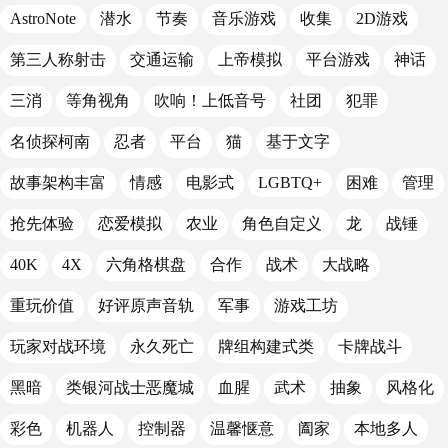
AstroNote
潜水
节奏
音乐游戏
收集
2D游戏
第三人称射击
交通运输
上帝模拟
平台游戏
神话
三消
等角视角
吹响！上低音号
社团
犯罪
名侦探柯南
忍者
平台
猫
基于文字
故事架构丰富
情感
电影式
LGBTQ+
困难
管理
抢先体验
恋爱模拟
农业
角色自定义
龙
战锤
40K
4X
六角格棋盘
合作
战术
大战略
重玩价值
好评原声音轨
军事
游戏工坊
玩家对战环境
永久死亡
牌组构建式类
卡牌战斗
黑暗
类银河战士恶魔城
血腥
武术
抽象
风格化
彩色
机器人
控制器
温馨惬意
阖家
本地多人