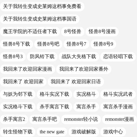
关于我转生变成史莱姆这档事免费看
关于我转生变成史莱姆这档事国语
魔王学院的不适任者下载
8号怪兽
怪兽8号漫画
怪兽8号下载
怪兽8号吧
怪兽8号7
怪兽8号9
怪兽8号3
防风铃下载
战队大失格下载
恋语轻唱下载
我回来了欢迎回家漫画
我回来了欢迎回家番外
我回来了 欢迎回家
我回来了 欢迎回家日语
与妖为邻下载
格斗实况下载
实况格斗
格斗实况武者
实况格斗下载
杀手寓言下载
寓言杀手
寓言杀手漫画
杀手寓言2
寓言杀手吧
remonster轻小说
remonster漫画
转生怪物下载
the new gate
游戏破解版
游戏中心