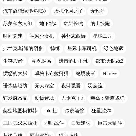
汽车旅馆经理模拟器
虚拟化月之子
无敌号
苏美尔六人组
地下城4
颂钟长鸣
的士快跑
时间竞速
神风少女机
神州志西游
星球工匠
弗兰克.斯通的阴影
惊悚
星际卡车司机
绿色地狱
生存.动作
冒险.探索
进击的机甲球
都市:天际线2
愤怒的大脚
卓柏卡布拉狩猎
绝境使者
Nurose
诺森德塔防
无人深空
夜蒲觅爱
羽袈流
狂发疯杰克
动物迷城
吉米克！2
堡垒：猎鹰战纪
架空地图模拟器
miel社
传说酒馆
狂星滥炸
三国志汉末霸业
即时战斗
自我迷失
巨击大乱斗
超级英雄
雨中冒险2
猫与花毯