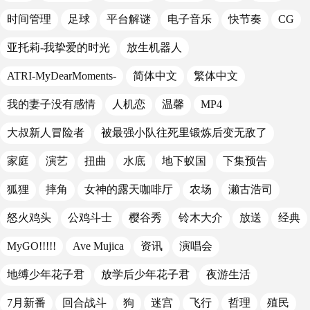
时间管理
足球
平台解谜
电子音乐
快节奏
CG
亚托莉-我挚爱的时光
放生机器人
ATRI-MyDearMoments-
简体中文
繁体中文
我的妻子没有感情
人机恋
温馨
MP4
大叔新人冒险者
被最强小队往死里锻炼后变无敌了
家庭
演艺
扭曲
水底
地下蚁国
下集预告
狐狸
摔角
女神的露天咖啡厅
农场
濑古浩司
怒火鸡头
公鸡斗士
樱谷秀
铃木大介
放送
经典
MyGO!!!!!
Ave Mujica
资讯
演唱会
地缚少年花子君
放学后少年花子君
夜游生活
7月新番
回合战斗
狗
迷宫
飞行
哲理
殖民