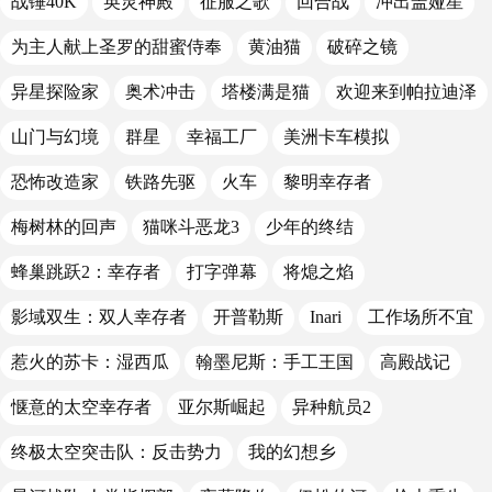
战锤40K
英灵神殿
征服之歌
回合战
冲出盖娅星
为主人献上圣罗的甜蜜侍奉
黄油猫
破碎之镜
异星探险家
奥术冲击
塔楼满是猫
欢迎来到帕拉迪泽
山门与幻境
群星
幸福工厂
美洲卡车模拟
恐怖改造家
铁路先驱
火车
黎明幸存者
梅树林的回声
猫咪斗恶龙3
少年的终结
蜂巢跳跃2：幸存者
打字弹幕
将熄之焰
影域双生：双人幸存者
开普勒斯
Inari
工作场所不宜
惹火的苏卡：湿西瓜
翰墨尼斯：手工王国
高殿战记
惬意的太空幸存者
亚尔斯崛起
异种航员2
终极太空突击队：反击势力
我的幻想乡