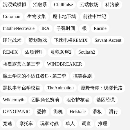
沉浸式模拟
治愈系
ChillPulse
云端牧场
科洛蒙
Coromon
生物收集
魔卡地下城
前往中世纪
IntotheNecrovale
IRA
子弹时间
根
Racine
即时战术
策划游戏
飞速电梯REMIX
Savant-Ascent
REMIX
农场管理
灵魂灰烬2
Soulash2
摇曳露营△第三季
WINDBREAKER
魔王学院的不适任者II～第二季
搞笑喜剧
黑执事寄宿学校篇
TheAnimation
漫野奇谭：绸缪长路
Wildermyth
团队角色扮演
地心护核者
基因恐慌
GENOPANIC
恐怖
街机
Helskate
滑板
滑行
竞速
摩托车
玩家对战
单人
调查
推理