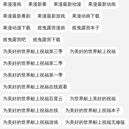
果漫漫画
果漫新番
果漫最新动漫
果漫最新动画
果漫最新番剧
果漫最新游戏
果漫动画下载
果漫动漫下载
摇曳露营漫画
摇曳露营本子
摇曳露营吧
摇曳露营下载
为美好的世界献上祝福第三季
为美好的世界献上祝福
为美好的世界献上祝福第二季
为美好的世界献上祝福第一季
为美好的世界献上祝福在线观看
为美好的世界献上祝福百度云
为世界献上美好的祝福
为美好的世界献上祝福在线
为美好的世界献上祝福本子
为美好的世界献上祝福游戏
为美好的世界献上祝福无修版