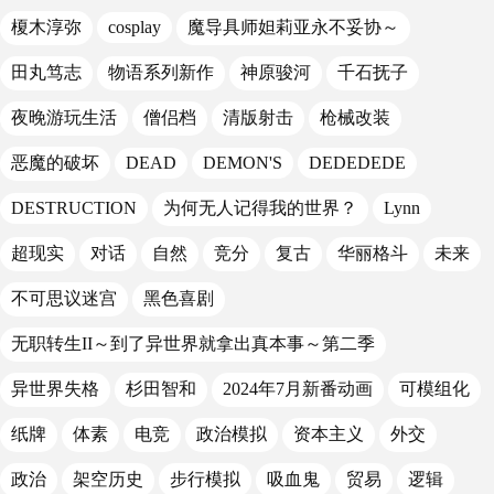
榎木淳弥
cosplay
魔导具师妲莉亚永不妥协～
田丸笃志
物语系列新作
神原骏河
千石抚子
夜晚游玩生活
僧侣档
清版射击
枪械改装
恶魔的破坏
DEAD
DEMON'S
DEDEDEDE
DESTRUCTION
为何无人记得我的世界？
Lynn
超现实
对话
自然
竞分
复古
华丽格斗
未来
不可思议迷宫
黑色喜剧
无职转生II～到了异世界就拿出真本事～第二季
异世界失格
杉田智和
2024年7月新番动画
可模组化
纸牌
体素
电竞
政治模拟
资本主义
外交
政治
架空历史
步行模拟
吸血鬼
贸易
逻辑