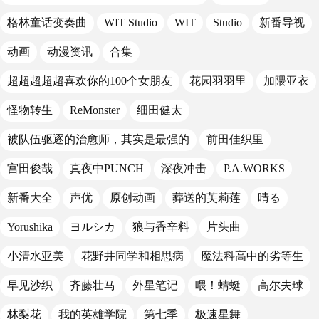
格林童话变奏曲
WIT Studio
WIT
Studio
新番导视
动画
动漫资讯
合集
超超超超超喜欢你的100个女朋友
花园羽羽里
加隈亚衣
怪物转生
ReMonster
细田健太
被队伍驱逐的治愈师，其实是最强的
前田佳织里
宫田俊哉
真夜中PUNCH
深夜冲击
P.A.WORKS
新番大全
声优
原创动画
葬送的芙莉莲
晴る
Yorushika
ヨルシカ
狼与香辛料
片头曲
小清水亚美
花野井同学和相思病
魔法科高中的劣等生
早见沙织
齐藤壮马
外星笔记
喂！蜻蜓
高尔夫球
林梨花
我的英雄学院
第七季
极速星舞