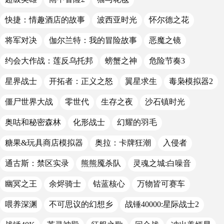
快捷：情趣酒店的故事
波西亚时光
怀尔德之花
将军对决
伽尔兰特：我的冒险故事
恶魔之镜
约会大作战：莲反乌托邦
螃蟹之神
危险节奏3
星界战士
开拓者：正义之怒
翼星求生
毒枭模拟器2
僵尸世界大战
零世代
生存之夜
沙石镇时光
奥咕和秘密森林
化形战士
幻耀的羽毛
糖果&玩具商店模拟器
奥拉：卡牌狂潮
入侵者
通古斯：禁区实录
熊熊魇杀队
灵魂之城:白噪音
幽冥之王
余烬骑士
钴蓝核心
万物皆可赛车
喂养深渊
不可思议的幻想乡
战锤40000:星际战士2