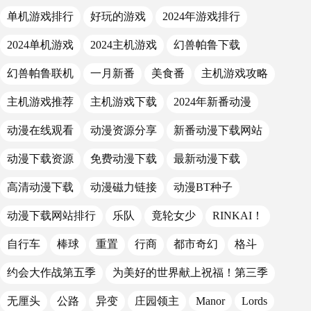
单机游戏排行
好玩的游戏
2024年游戏排行
2024单机游戏
2024主机游戏
幻兽帕鲁下载
幻兽帕鲁联机
一月新番
美食番
主机游戏攻略
主机游戏推荐
主机游戏下载
2024年新番动漫
动漫在线观看
动漫资源分享
新番动漫下载网站
动漫下载资源
免费动漫下载
最新动漫下载
高清动漫下载
动漫磁力链接
动漫BT种子
动漫下载网站排行
乐队
竟轮女少
RINKAI！
自行车
棒球
重置
行商
都市奇幻
格斗
约会大作战第五季
为美好的世界献上祝福！第三季
无厘头
公路
异变
庄园领主
Manor
Lords