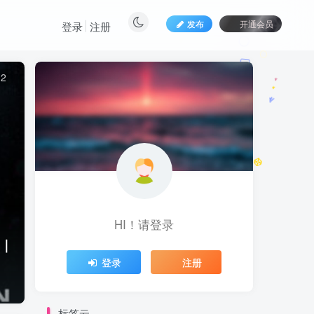
发布
开通会员
登录
注册
12
HI！请登录
4｜
登录
注册
标签云