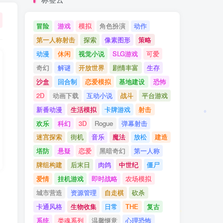
冒险
游戏
模拟
角色扮演
动作
第一人称射击
探索
像素图形
策略
动漫
休闲
视觉小说
SLG游戏
可爱
奇幻
解谜
开放世界
剧情丰富
生存
沙盒
回合制
恋爱模拟
基地建设
恐怖
2D
动画下载
互动小说
战斗
平台游戏
新番动漫
生活模拟
卡牌游戏
射击
欢乐
科幻
3D
Rogue
弹幕射击
迷宫探索
街机
音乐
魔法
放松
建造
塔防
悬疑
恋爱
黑暗奇幻
第一人称
牌组构建
后末日
肉鸽
中世纪
僵尸
爱情
挂机游戏
即时战略
农场模拟
城市营造
资源管理
自走棋
砍杀
卡通风格
生物收集
日常
THE
复古
系统
类魂系列
温馨惬意
心理恐怖