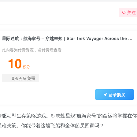
关注
星际迷航：航海家号 – 穿越未知｜Star Trek Voyager Across the Unknown｜官方中文-v1.6.24024｜8.73G｜免安装
此内容为付费资源，请付费后查看
10
积分
免费
黄金会员
登录购买
情驱动型生存策略游戏。标志性星舰“航海家号”的命运将掌握在你
艰难决策。你能带着这艘飞船和全体船员回家吗？