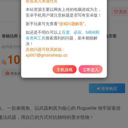
欢迎加入果漫社区
本站资源主要以网友上传的电脑游戏为主，
关注
安卓手机用户请注意标题是否写有安卓版！
新手玩家可先查看“
游戏问题解答
”。
如还是不明白可以上
百度、必应、bilibili和
卷轴法师｜Wish Me Well｜官方中文-v0.8.0.05｜587M｜免安装
各类AI工具
搜索遇到的问题，基本都能解
决！
此内容为付费资源，请付费后查看
其他问题可联系邮箱：
10
xp007@gmanshequ.cc
积分
主机游戏
立即进入
免费
黄金会员
登录购买
一款俯视角、以武器构筑为核心的 Roguelite 地牢探索游
魔法武器，用自己的方式对抗独特的墨水怪物！