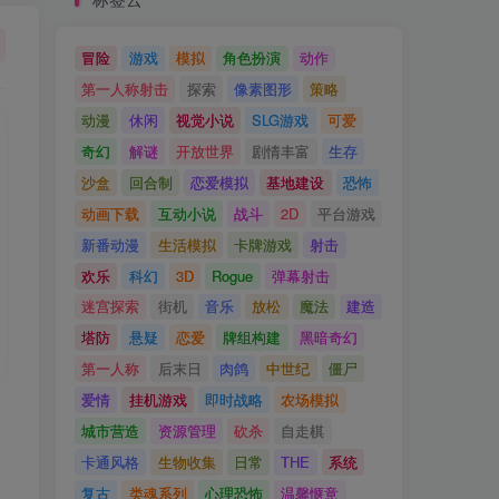
冒险
游戏
模拟
角色扮演
动作
第一人称射击
探索
像素图形
策略
动漫
休闲
视觉小说
SLG游戏
可爱
奇幻
解谜
开放世界
剧情丰富
生存
沙盒
回合制
恋爱模拟
基地建设
恐怖
动画下载
互动小说
战斗
2D
平台游戏
新番动漫
生活模拟
卡牌游戏
射击
欢乐
科幻
3D
Rogue
弹幕射击
迷宫探索
街机
音乐
放松
魔法
建造
塔防
悬疑
恋爱
牌组构建
黑暗奇幻
第一人称
后末日
肉鸽
中世纪
僵尸
爱情
挂机游戏
即时战略
农场模拟
城市营造
资源管理
砍杀
自走棋
卡通风格
生物收集
日常
THE
系统
复古
类魂系列
心理恐怖
温馨惬意