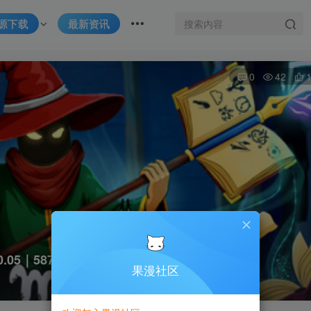
源下载
最新资讯
0
42
.0.05｜587M｜免安装
果漫社区