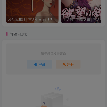
极品采花郎｜官方中文-v1.3.7+满金币初始存档+通关存档｜7.11G｜免安装
月之
评论
抢沙发
请登录后发表评论
登录
注册