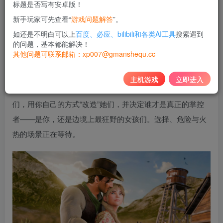
标题是否写有安卓版！
10
新手玩家可先查看“
游戏问题解答
”。
积分
如还是不明白可以上
百度、必应、bilibili和各类AI工具
搜索遇到
免费
黄金会员
的问题，基本都能解决！
其他问题可联系邮箱：xp007@gmanshequ.cc
登录购买
主机游戏
立即进入
在这款狂野西部冒险中，追捕一群美艳的女亡命徒。抓住她
们，用你自己的方式“改造”她们，并决定谁才是真正的掌控
者——是你，还是边境上最狂野的女孩们。选择、危险与火
热的场景正在等待。