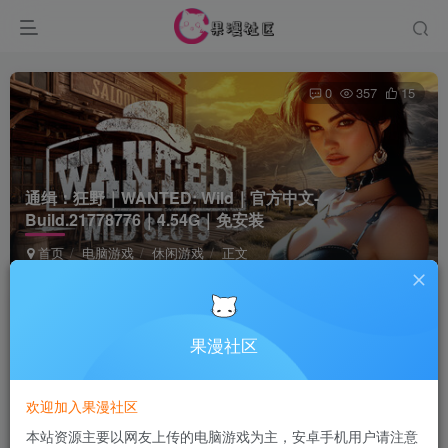
0
357
15
通缉：狂野｜WANTED: Wild｜官方中文-
Build.21778776｜4.54G｜免安装
首页
电脑游戏
休闲游戏
正文
Terraria
关注
5个月前发布
果漫社区
付费资源
欢迎加入果漫社区
通缉：狂野｜WANTED: Wild｜官方中文-Build.21778776｜4.54G｜免安装
本站资源主要以网友上传的电脑游戏为主，安卓手机用户请注意
此内容为付费资源，请付费后查看