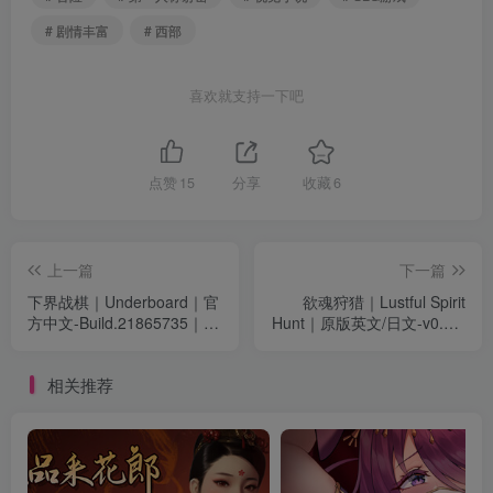
# 剧情丰富
# 西部
喜欢就支持一下吧
点赞
15
分享
收藏
6
上一篇
下一篇
下界战棋｜Underboard｜官
欲魂狩猎｜Lustful Spirit
方中文-Build.21865735｜
Hunt｜原版英文/日文-v0.3.4
1.53G｜免安装
｜820M｜免安装
相关推荐