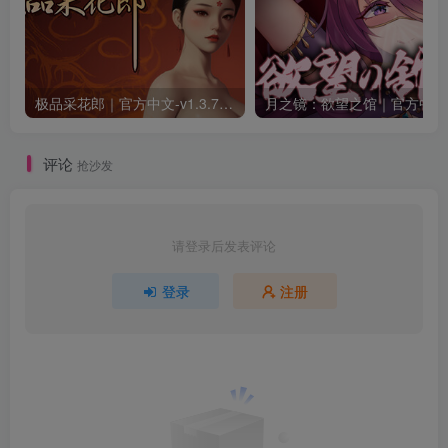
极品采花郎｜官方中文-v1.3.7+满金币初始存档+通关存档｜7.11G｜免安装
月之
评论
抢沙发
请登录后发表评论
登录
注册