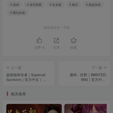
# 游戏
# 迷宫探索
# 自走棋
# 刷宝
# 棋盘游戏
# 重玩价值
喜欢就支持一下吧
点赞
15
分享
收藏
上一篇
下一篇
超级猫幸存者｜Supercat
通缉：狂野｜WANTED:
Survivors｜官方中文｜
Wild｜官方中文-
1.83G｜免安装
Build.21778776｜4.54G｜
免安装
相关推荐