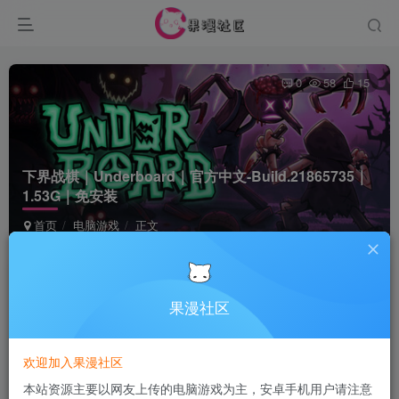
0
58
15
下界战棋｜Underboard｜官方中文-Build.21865735｜
1.53G｜免安装
首页
电脑游戏
正文
Terraria
关注
5个月前发布
果漫社区
付费资源
欢迎加入果漫社区
下界战棋｜Underboard｜官方中文-Build.21865735｜1.53G｜免安装
本站资源主要以网友上传的电脑游戏为主，安卓手机用户请注意
此内容为付费资源，请付费后查看