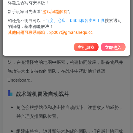
标题是否写有安卓版！
10
新手玩家可先查看“
游戏问题解答
”。
积分
如还是不明白可以上
百度、必应、bilibili和各类AI工具
搜索遇到
免费
黄金会员
的问题，基本都能解决！
其他问题可联系邮箱：xp007@gmanshequ.cc
登录购买
主机游戏
立即进入
战术随机冒险自动战斗，兼具主动和被动玩法风格。组建团
队，在充满怪物的地图中探索，构建协同效应，装备物品并
施放法术来支持你的团队，在战斗中帮助他们逃离
Underboard。
战术随机冒险自动战斗
角色会根据站位和攻击性自动战斗。注意敌人的威胁，
并合理安排团队位置。
组建由特性、道具和法术构成的团队，打造最佳协同效