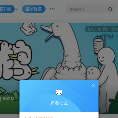
源下载
最新资讯
0
113
1｜552M｜免安装
果漫社区