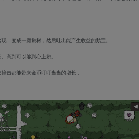
出现，变成一颗鹅树，然后吐出能产生收益的鹅宝。
高、高到可以够到心上鹅。
次撞击都能带来金币叮叮当当的增长，