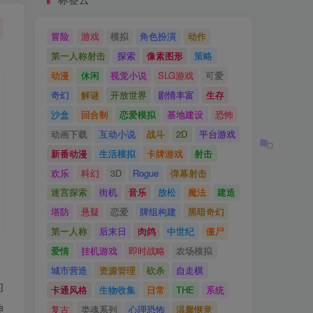
冒险
游戏
模拟
角色扮演
动作
第一人称射击
探索
像素图形
策略
动漫
休闲
视觉小说
SLG游戏
可爱
奇幻
解谜
开放世界
剧情丰富
生存
沙盒
回合制
恋爱模拟
基地建设
恐怖
动画下载
互动小说
战斗
2D
平台游戏
新番动漫
生活模拟
卡牌游戏
射击
欢乐
科幻
3D
Rogue
弹幕射击
迷宫探索
街机
音乐
放松
魔法
建造
塔防
悬疑
恋爱
牌组构建
黑暗奇幻
第一人称
后末日
肉鸽
中世纪
僵尸
爱情
挂机游戏
即时战略
农场模拟
城市营造
资源管理
砍杀
自走棋
的
卡通风格
生物收集
日常
THE
系统
神
复古
类魂系列
心理恐怖
温馨惬意