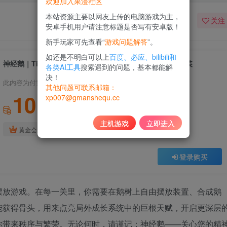
欢迎加入果漫社区
本站资源主要以网友上传的电脑游戏为主，
关注
安卓手机用户请注意标题是否写有安卓版！
新手玩家可先查看“
游戏问题解答
”。
如还是不明白可以上
百度、必应、bilibili和
神经鹅｜Tingus Goose｜官方中文-v1.2.1｜552M｜免安装
各类AI工具
搜索遇到的问题，基本都能解
决！
此内容为付费资源，请付费后查看
其他问题可联系邮箱：
10
xp007@gmanshequ.cc
积分
主机游戏
立即进入
免费
黄金会员
登录购买
摆放游戏。在每一关里，你需要在鹅树上自由摆放装置、合成鹅
能获得骨头，用来点亮局外成长系统中的巨根天赋，开启更深层
你带来秩序与繁荣。无论何时，请谨记：神经鹅——关心您的精