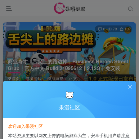
0
78
13
商业奇才：舌尖上的路边摊｜Business Heroes Street
Grub｜官方中文-Build.21095612｜2.12G｜免安装
首页
电脑游戏
模拟游戏
正文
Terraria
关注
8个月前更新
果漫社区
付费资源
欢迎加入果漫社区
商业奇才：舌尖上的路边摊｜Business Heroes Street Grub｜官方中文-Build.21095612｜2.12G｜免安装
本站资源主要以网友上传的电脑游戏为主，安卓手机用户请注意
此内容为付费资源，请付费后查看