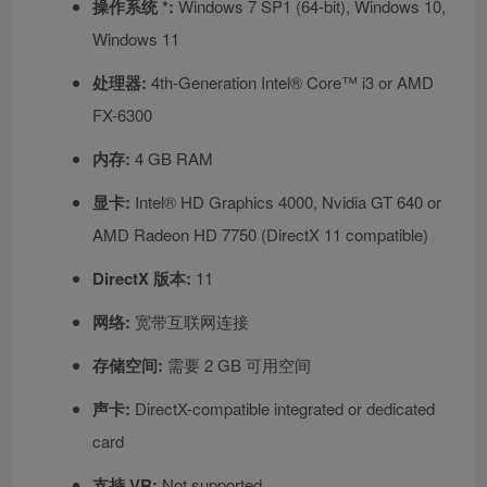
操作系统 *:
Windows 7 SP1 (64-bit), Windows 10,
Windows 11
处理器:
4th-Generation Intel® Core™ i3 or AMD
FX-6300
内存:
4 GB RAM
显卡:
Intel® HD Graphics 4000, Nvidia GT 640 or
AMD Radeon HD 7750 (DirectX 11 compatible)
DirectX 版本:
11
网络:
宽带互联网连接
存储空间:
需要 2 GB 可用空间
声卡:
DirectX-compatible integrated or dedicated
card
支持 VR:
Not supported