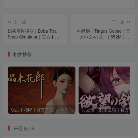
上一篇
下一篇
奶茶店模拟器｜Boba Tea
神经鹅｜Tingus Goose｜官
Shop Simulator｜官方中文
方中文-v1.2.1｜552M｜免
｜1.46G｜免安装
安装
相关推荐
极品采花郎｜官方中文-v1.3.7+满金币初始存档+通关存档｜7.11G｜免安装
月之
评论
抢沙发