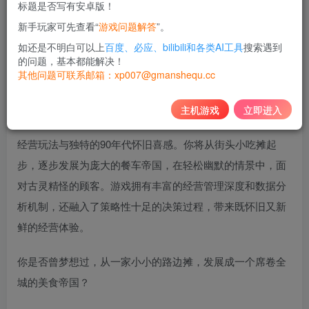
标题是否写有安卓版！
10
新手玩家可先查看“
游戏问题解答
”。
积分
如还是不明白可以上
百度、必应、bilibili和各类AI工具
搜索遇到
免费
黄金会员
的问题，基本都能解决！
其他问题可联系邮箱：xp007@gmanshequ.cc
登录购买
主机游戏
立即进入
《商业奇才》是一款回合制美食大亨游戏，融合了经典模拟
经营玩法与独特的90年代怀旧喜感。你将从街头小吃摊起
步，逐步发展为庞大的餐车帝国，在轻松幽默的情景中，面
对古灵精怪的顾客。游戏拥有丰富的经营管理深度和数据分
析机制，还融入了策略性十足的决策过程，带来既怀旧又新
鲜的经营体验。
你是否曾梦想过，从一家小小的路边摊，发展成一个席卷全
城的美食帝国？