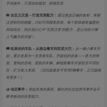
手动操作，只需自由规划、静观其变。
🍔 自定义汉堡 – 打造完美配方：
通过挑选正确的食材，掌握
汉堡制作的精髓，讨好不同顾客群体。每个群体都有偏爱的
风味组合，找出他们心中“完美汉堡”的配方，是让你的小摊
人气飙升的关键！
🚚 拓展你的车队 – 从路边餐车到双层大巴：
从一辆小餐车开
始，逐步发展为一支美食车队。升级你的设备——更大的烤
架、更响的音响、更新的车辆。解锁新餐车并派驻至不同街
区，扩大收入来源。（试玩版最多可管理3辆餐车，正式版能
有更多！）
🤝 动态事件：
突如其来的暴雨、爆红的社交趋势等事件会不
断考验你的应变能力。