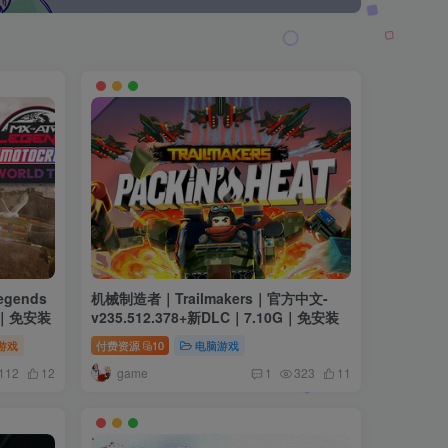
gends
机械制造者｜Trailmakers｜官方中文-
G｜免安装
v235.512.378+新DLC｜7.10G｜免安装
游戏
付费资源
10
电脑游戏
game
112
12
1
323
11