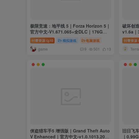
极限竞速：地平线 5｜Forza Horizon 5｜
破坏创造王
官方中文-V1.671.065+全DLC｜176G｜
v1.6a
免安装
付费资源
10
模拟游戏
电脑游戏
付费资源
game
Terra
9
501
13
侠盗猎车手5 增强版｜Grand Theft Auto
旧日飞车｜
V Enhanced｜官方中文-v1.0.1013.20｜
｜0.99