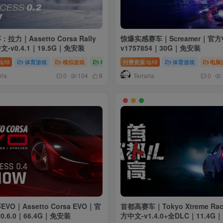
拉力｜Assetto Corsa Rally
惊爆实感赛车｜Screamer｜官方
-v0.4.1｜19.5G｜免安装
v1757854｜30G｜免安装
10
体育游戏
模拟游戏
电脑游戏
付费资源
10
体育游戏
电脑
ria
Terraria
0
104
8
0
VO｜Assetto Corsa EVO｜官
首都高赛车｜Tokyo Xtreme Ra
0.6.0｜66.4G｜免安装
方中文-v1.4.0+全DLC｜11.4