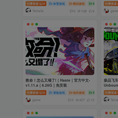
付费资源
10
体育游戏
模拟游戏
电脑游戏
付费资源
Terraria
gam
0
108
9
救命！怎么又塌了!｜Haste｜官方中文-
极品飞车：
v1.11.a｜6.26G｜免安装
Unbou
34.5G
付费资源
10
冒险游戏
动作游戏
电脑游戏
付费资源
game
Terra
0
427
13