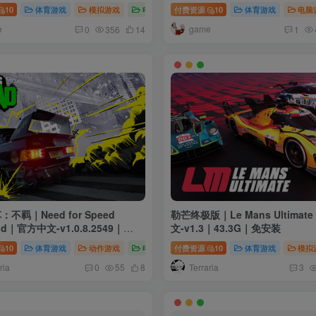
10
体育游戏
模拟游戏
电脑游戏
付费资源
10
体育游戏
电脑
e
game
0
356
14
1
不羁｜Need for Speed
勒芒终极版｜Le Mans Ultima
nd｜官方中文-v1.0.8.2549｜
文-v1.3｜43.3G｜免安装
｜免安装
10
体育游戏
动作游戏
电脑游戏
付费资源
10
体育游戏
模拟
ria
Terraria
0
55
8
3