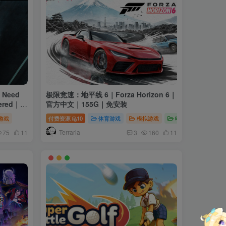
Need
极限竞速：地平线 6｜Forza Horizon 6｜
官方中文｜155G｜免安装
游戏
付费资源
10
体育游戏
模拟游戏
电脑游戏
Terraria
75
11
3
160
11