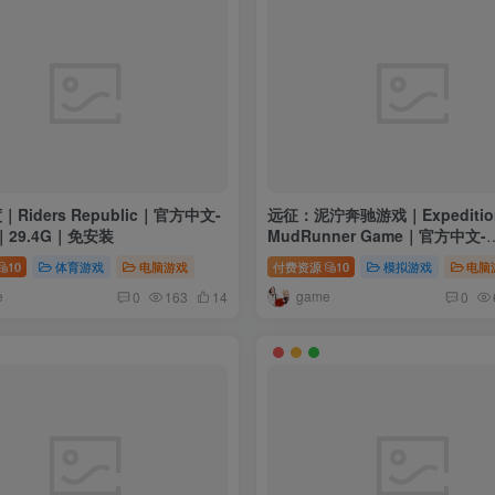
Riders Republic｜官方中文-
远征：泥泞奔驰游戏｜Expedition
.0｜29.4G｜免安装
MudRunner Game｜官方中文-
v1.832915｜35.2G｜免安装
10
体育游戏
电脑游戏
付费资源
10
模拟游戏
电脑
e
game
0
163
14
0