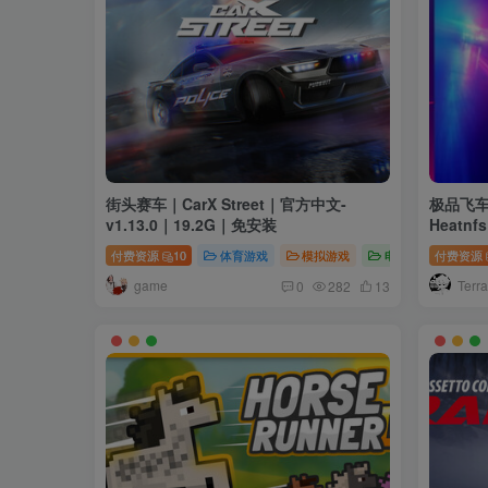
街头赛车｜CarX Street｜官方中文-
极品飞车2
v1.13.0｜19.2G｜免安装
Heatnf
33.8G
付费资源
10
体育游戏
模拟游戏
电脑游戏
付费资源
game
Terra
0
282
13