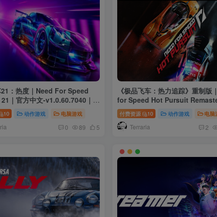
1：热度｜Need For Speed
《极品飞车：热力追踪》重制版｜
s 21｜官方中文-v1.0.60.7040｜
for Speed Hot Pursuit Remastered｜官
｜免安装
方中文｜34.7G｜免安装
10
动作游戏
电脑游戏
付费资源
10
动作游戏
电脑
ria
Terraria
0
89
5
2