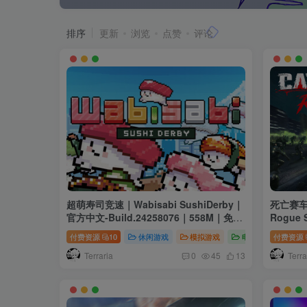
排序
更新
浏览
点赞
评论
超萌寿司竞速｜Wabisabi SushiDerby｜
死亡赛车
官方中文-Build.24258076｜558M｜免安
Rogue 
装
｜免安
付费资源
10
休闲游戏
模拟游戏
电脑游戏
付费资源
Terraria
Terra
0
45
13