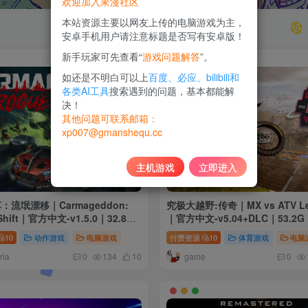
欢迎加入果漫社区
本站资源主要以网友上传的电脑游戏为主，
安卓手机用户请注意标题是否写有安卓版！
新手玩家可先查看“
游戏问题解答
”。
如还是不明白可以上
百度、必应、bilibili和
各类AI工具
搜索遇到的问题，基本都能解
决！
其他问题可联系邮箱：
xp007@gmanshequ.cc
主机游戏
立即进入
：流氓漂移｜Carmageddon:
究极大越野:传奇｜MX vs ATV Le
Shift｜官方中文-v1.5.0｜32.8G
｜官方中文-v5.04+DLC｜53.2
装
10
动作游戏
电脑游戏
付费资源
10
体育游戏
电脑
ria
game
0
134
10
0