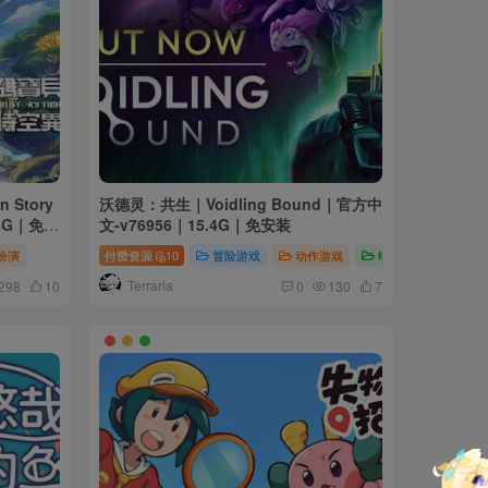
Story
沃德灵：共生｜Voidling Bound｜官方中
.8G｜免安
文-v76956｜15.4G｜免安装
扮演
付费资源
10
冒险游戏
动作游戏
电脑游戏
Terraria
298
10
0
130
7