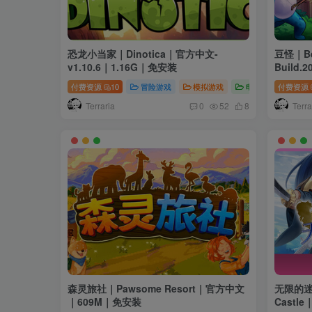
恐龙小当家｜Dinotica｜官方中文-
豆怪｜Be
v1.10.6｜1.16G｜免安装
Build.
付费资源
10
冒险游戏
模拟游戏
电脑游戏
付费资源
Terraria
Terra
0
52
8
森灵旅社｜Pawsome Resort｜官方中文
无限的迷宫城
｜609M｜免安装
Castl