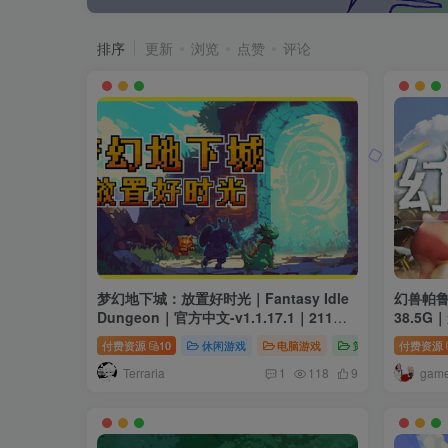
排序
更新
浏览
点赞
评论
梦幻地下城：放置好时光｜Fantasy Idle
幻兽帕鲁｜
Dungeon｜官方中文-v1.1.17.1｜211M
38.5G
｜免安装
付费资源
10
休闲游戏
电脑游戏
策略游戏
付费资源
Terraria
gam
1
118
9