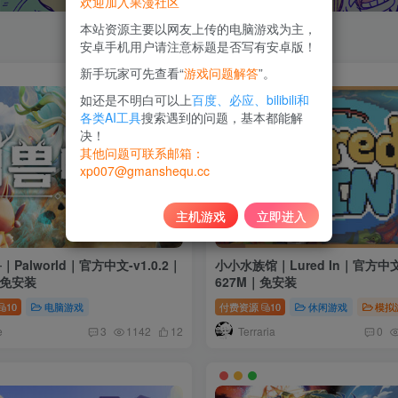
欢迎加入果漫社区
本站资源主要以网友上传的电脑游戏为主，
安卓手机用户请注意标题是否写有安卓版！
新手玩家可先查看“
游戏问题解答
”。
如还是不明白可以上
百度、必应、bilibili和
各类AI工具
搜索遇到的问题，基本都能解
决！
其他问题可联系邮箱：
xp007@gmanshequ.cc
主机游戏
立即进入
Palworld｜官方中文-v1.0.2｜
小小水族馆｜Lured In｜官方中
｜免安装
627M｜免安装
10
电脑游戏
付费资源
10
休闲游戏
模拟
e
Terraria
3
1142
12
0