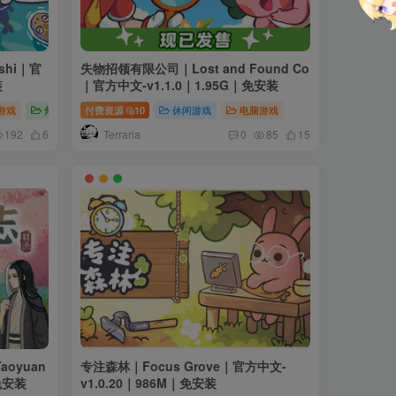
ushi｜官
失物招领有限公司｜Lost and Found Co
装
｜官方中文-v1.1.0｜1.95G｜免安装
游戏
角色扮演
付费资源
10
休闲游戏
电脑游戏
Terraria
192
6
0
85
15
aoyuan
专注森林｜Focus Grove｜官方中文-
｜免安装
v1.0.20｜986M｜免安装