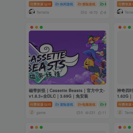
装
付费资源
10
休闲游戏
冒险游戏
模拟游戏
付费资源
Terraria
Terra
0
70
8
磁带妖怪｜Cassette Beasts｜官方中文-
神奇四叶
v1.8.3+全DLC｜3.69G｜免安装
1.62G
付费资源
10
冒险游戏
电脑游戏
角色扮演
付费资源
game
Terra
0
231
11