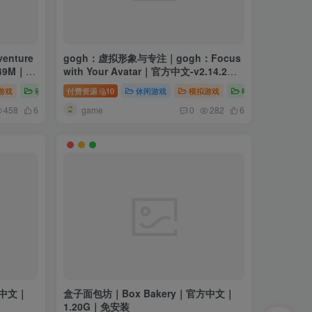
enture
gogh：虚拟形象与专注｜gogh：Focus
849M｜免
with Your Avatar｜官方中文-v2.14.2｜
1.64G｜免安装
游戏
动作游戏
付费资源
10
休闲游戏
模拟游戏
电脑游戏
game
458
6
0
282
6
方中文｜
盒子面包坊｜Box Bakery｜官方中文｜
1.20G｜免安装