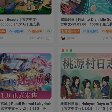
an Beasts｜官方中文-
悠哉钓鱼｜Fish to Dish Idle S
20305085｜1.51G｜免安装
方中文-v3.01.66｜153M｜免安
10
休闲游戏
冒险游戏
动作游戏
付费资源
10
休闲游戏
电脑
ria
game
0
47
5
0
｜Rustil Eternal Labyrinth
桃源村日志｜Halcyon Days at T
e｜官方中文-v1.1.3｜2.63G｜免安
｜官方中文-v1.1.0.8｜1.44G