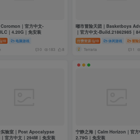
Coromon｜官方中文-
嘟市冒险天团｜Basketboys Adv
4+DLC｜4.20G｜免安装
｜官方中文-Build.21862985｜
安装
10
电脑游戏
付费资源
10
休闲游戏
冒险
e
Terraria
0
183
8
1
验室｜Post Apocalypse
宁静之海｜Calm Horizon｜官
obe｜官方中文｜294M｜免安装
2.79G｜免安装