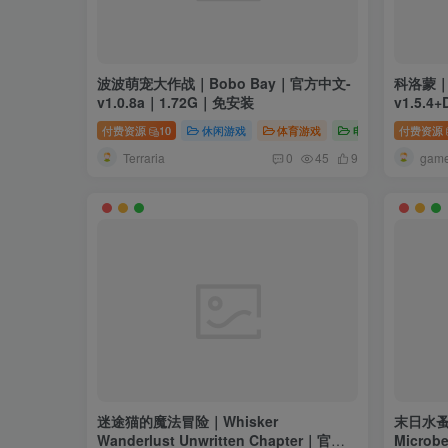
波波萌宠大作战｜Bobo Bay｜官方中文-
科洛蒙｜
v1.0.8a｜1.72G｜免安装
v1.5.
付费资源
10
休闲游戏
体育游戏
电脑游戏
付费资源
Terraria
gam
0
45
9
迷途猫的魔法冒险｜Whisker
末日水蚤实
Wanderlust Unwritten Chapter｜官方
Micr