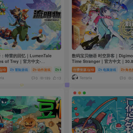
：特雷的回忆｜LumenTale
数码宝贝物语 时空异客｜Digimon 
es of Trey｜官方中文-
Time Stranger｜官方中文｜30
.4.1313｜4.20G｜免安装
装
10
冒险游戏
动作游戏
电脑游戏
付费资源
10
电脑游戏
角色
ria
Terraria
0
189
13
0