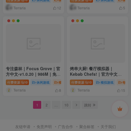
Terraria
Terraria
12
5
专注森林｜Focus Grove｜官
烤串大厨! 餐厅模拟器｜
方中文-v1.0.20｜986M｜免安
Kebab Chefs!｜官方中文｜
装
6.90G｜免安装
付费资源
10
休闲游戏
模拟游戏
付费资源
电脑游戏
10
模拟游戏
电脑
Terraria
Terraria
8
15
1
2
…
10
跳转
友链申请
免责声明
广告合作
聚合标签
关于我们