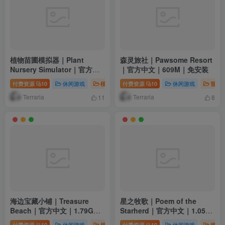
植物苗圃模拟器｜Plant
森灵旅社｜Pawsome Resort
Nursery Simulator｜官方中
｜官方中文｜609M｜免安装
文｜3.59G｜免安装
付费资源
10
休闲游戏
模拟游戏
付费资源
电脑游戏
10
休闲游戏
冒险
Terraria
Terraria
11
8
海边宝藏小铺｜Treasure
星之牧歌｜Poem of the
Beach｜官方中文｜1.79G｜
Starherd｜官方中文｜1.05G
免安装
｜免安装
付费资源
10
休闲游戏
模拟游戏
付费资源
电脑游戏
10
休闲游戏
模拟