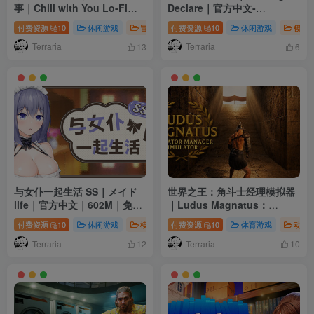
事｜Chill with You Lo-Fi
Declare｜官方中文-
Story｜官方中文-v1.15.2｜
Build.24391757｜4.24G｜免
付费资源
10
休闲游戏
冒险游戏
付费资源
电脑游戏
10
休闲游戏
模拟
2.70G｜免安装
安装
Terraria
Terraria
13
6
与女仆一起生活 SS｜メイド
世界之王：角斗士经理模拟器
life｜官方中文｜602M｜免安
｜Ludus Magnatus：
装
Gladiator Manager
付费资源
10
休闲游戏
模拟游戏
付费资源
电脑游戏
10
体育游戏
动作
Simulator｜官方中文｜11.9G
Terraria
Terraria
｜免安装
12
10