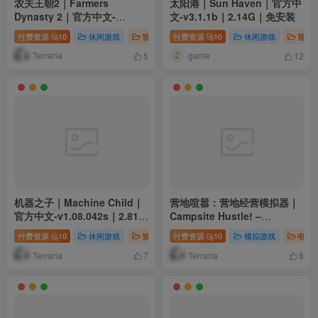
农夫王朝2｜Farmers
太阳港｜Sun Haven｜官方中
Dynasty 2｜官方中文-
文-v3.1.1b｜2.14G｜免安装
v0.49.03｜21.7G｜免安装
付费资源
10
休闲游戏
冒险游戏
付费资源
模拟游戏
10
休闲游戏
冒险
Terraria
game
5
12
机器之子｜Machine Child｜
营地喧嚣：营地经营模拟器｜
官方中文-v1.08.042s｜2.81G
Campsite Hustle! –
｜免安装
Management Simulator｜官
付费资源
10
休闲游戏
冒险游戏
付费资源
模拟游戏
10
模拟游戏
电脑
方中文｜9.81G｜免安装
Terraria
Terraria
7
8