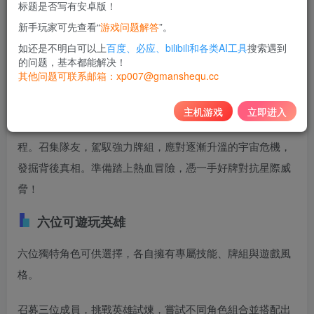
标题是否写有安卓版！
10
新手玩家可先查看“
游戏问题解答
”。
积分
如还是不明白可以上
百度、必应、bilibili和各类AI工具
搜索遇到
免费
黄金会员
的问题，基本都能解决！
其他问题可联系邮箱：xp007@gmanshequ.cc
登录购买
主机游戏
立即进入
在這款牌組構築角色扮演遊戲，你將踏上驚心動魄的科幻旅
程。召集隊友，駕馭強力牌組，應對逐漸升溫的宇宙危機，
發掘背後真相。準備踏上熱血冒險，憑一手好牌對抗星際威
脅！
六位可遊玩英雄
六位獨特角色可供選擇，各自擁有專屬技能、牌組與遊戲風
格。
召募三位成員，挑戰英雄試煉，嘗試不同角色組合並搭配出