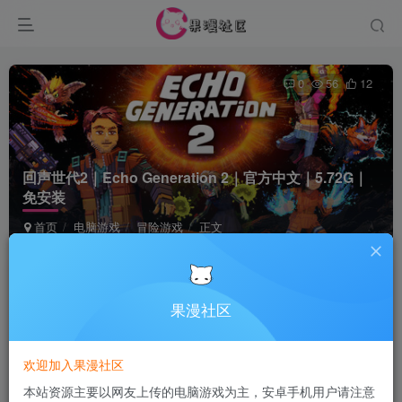
0
56
12
回声世代2｜Echo Generation 2｜官方中文｜5.72G｜
免安装
首页
电脑游戏
冒险游戏
正文
Terraria
关注
1个月前发布
果漫社区
付费资源
欢迎加入果漫社区
回声世代2｜Echo Generation 2｜官方中文｜5.72G｜免安装
本站资源主要以网友上传的电脑游戏为主，安卓手机用户请注意
此内容为付费资源，请付费后查看