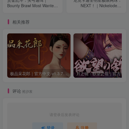
赏金乱斗：头号通缉｜
尼克卡通全明星极限网球：
Bounty Brawl Most Wanted
NEXT！｜Nickelodeon
｜官方中文-v1.0.1.10｜
Extreme Tennis: Next!｜官
4.61G｜免安装
方中文｜3.52G｜免安装
相关推荐
极品采花郎｜官方中文-v1.3.7+满金币初始存档+通关存档｜7.11G｜免安装
月之
评论
抢沙发
请登录后发表评论
登录
注册