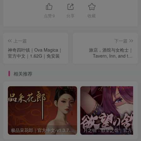
点赞
9
分享
收藏
上一篇
下一篇
神奇四叶镇｜Ova Magica｜
旅店，酒馆与女枪士｜
官方中文｜1.62G｜免安装
Tavern, Inn, and the
Halberd｜官方中文｜523M
｜免安装
相关推荐
极品采花郎｜官方中文-v1.3.7+满金币初始存档+通关存档｜7.11G｜免安装
月之