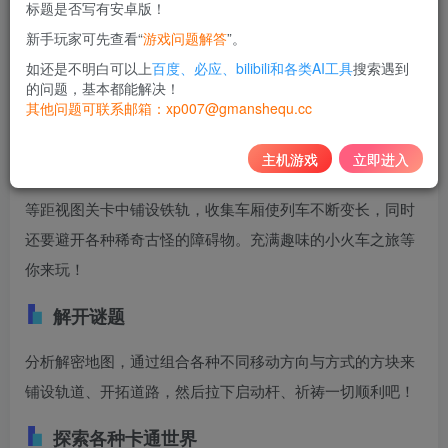
标题是否写有安卓版！
10
新手玩家可先查看“
游戏问题解答
”。
积分
如还是不明白可以上
百度、必应、bilibili和各类AI工具
搜索遇到
免费
黄金会员
的问题，基本都能解决！
其他问题可联系邮箱：xp007@gmanshequ.cc
登录购买
主机游戏
立即进入
《Trackastrophe!》是一款治愈系火车解谜游戏。在梦幻般的
等距视图关卡中铺设铁轨，收集车厢使列车不断变长，同时
还要避开各种稀奇古怪的障碍物。充满趣味的小火车之旅等
你来玩！
解开谜题
分析解密地图，通过组合各种不同移动方向与方式的方块来
铺设轨道、开拓道路，然后拉下启动杆、祈祷一切顺利吧！
探索各种卡通世界