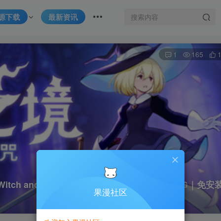
源下载
最新资讯
1
165
itch and The Curse｜官方中文-v1.4c｜2.40G｜免安
果漫社区