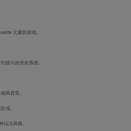
！
guelite 元素的游戏。
进行战斗的凭依系统。
。
涂画风背景。
索区域。
多种玩法风格。