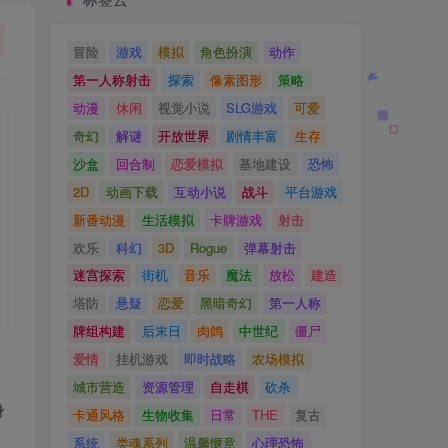
冒险
游戏
模拟
角色扮演
动作
第一人称射击
探索
像素图形
策略
动漫
休闲
视觉小说
SLG游戏
可爱
奇幻
解谜
开放世界
剧情丰富
生存
沙盒
回合制
恋爱模拟
基地建设
恐怖
2D
动画下载
互动小说
战斗
平台游戏
新番动漫
生活模拟
卡牌游戏
射击
欢乐
科幻
3D
Rogue
弹幕射击
迷宫探索
街机
音乐
魔法
放松
建造
塔防
悬疑
恋爱
黑暗奇幻
第一人称
牌组构建
后末日
肉鸽
中世纪
僵尸
爱情
挂机游戏
即时战略
农场模拟
城市营造
资源管理
自走棋
砍杀
身
卡通风格
生物收集
日常
THE
复古
系统
类魂系列
温馨惬意
心理恐怖