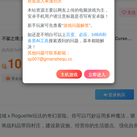
欢迎加入果漫社区
本站资源主要以网友上传的电脑游戏为主，
关注
安卓手机用户请注意标题是否写有安卓版！
新手玩家可先查看“
游戏问题解答
”。
如还是不明白可以上
百度、必应、bilibili和
不寐之境:女巫与魔咒｜Never Grave: The Witch and The Curse｜官方中文-v1.4c｜2.40G｜免安装
各类AI工具
搜索遇到的问题，基本都能解
决！
此内容为付费资源，请付费后查看
其他问题可联系邮箱：
10
xp007@gmanshequ.cc
积分
主机游戏
立即进入
免费
黄金会员
登录购买
x Roguelite玩法的奇幻冒险。你可以巧妙运用多种魔法，驱
！将战利品带回村庄，建设新设施、经营你的生活据点、强化自