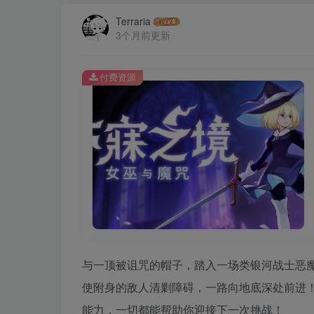
Terraria
3个月前更新
付费资源
与一顶被诅咒的帽子，踏入一场类银河战士恶魔城 
使附身的敌人清剿障碍，一路向地底深处前进
能力，一切都能帮助你迎接下一次挑战！