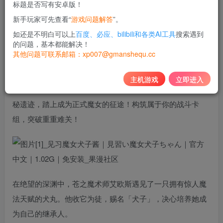
标题是否写有安卓版！
10
新手玩家可先查看“
游戏问题解答
”。
积分
如还是不明白可以上
百度、必应、bilibili和各类AI工具
搜索遇到
免费
黄金会员
的问题，基本都能解决！
其他问题可联系邮箱：xp007@gmanshequ.cc
登录购买
主机游戏
立即进入
在这款卡牌战斗Rogue-lite RPG中，与主角犬子一起挑战神
秘遗迹，踏上成为正式魔女的征途！构筑属于你的战斗卡
组，突破重重难关！
在绝望的深渊中，苍之魔术师艾欧斯遇见了一只拥有惊人魔
法天赋的犬丸。他收它为徒，赐名「犬子」，决心培养她成
为自己的继承人。