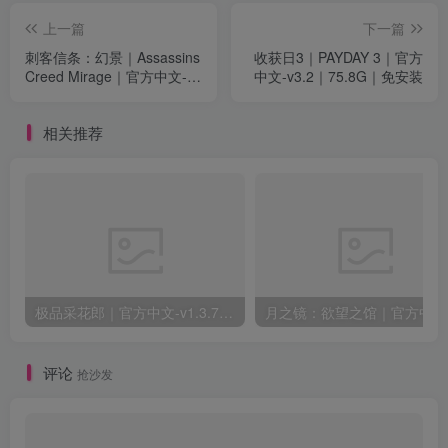
极品采花郎｜官方中文-v1.3.7+满金币初始存档+通关存档｜7.11G｜免安装
月之
评论
抢沙发
请登录后发表评论
登录
注册