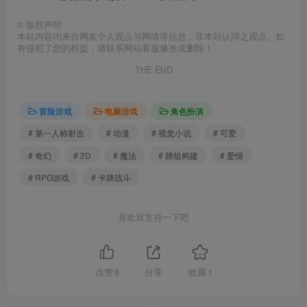
# 第一人称射击
# 动漫
# 视觉小说
# 可爱
# 奇幻
# 2D
# 魔法
# 牌组构建
# 爱情
# RPG游戏
# 卡牌战斗
喜欢就支持一下吧
点赞
8
分享
收藏
1
上一篇
下一篇
刺客信条：幻景｜Assassins
收获日3｜PAYDAY 3｜官方
Creed Mirage｜官方中文-
中文-v3.2｜75.8G｜免安装
v1.1.1｜65G｜免安装
相关推荐