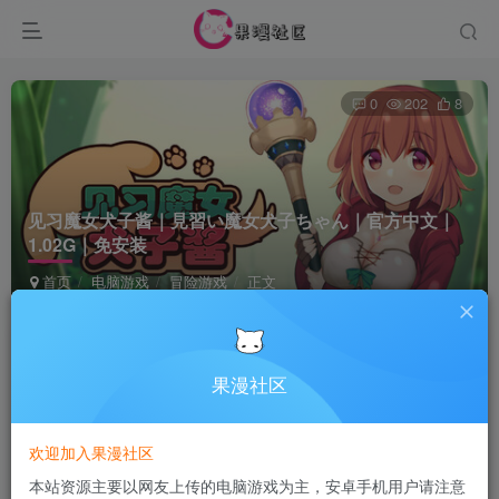
0
202
8
见习魔女犬子酱｜見習い魔女犬子ちゃん｜官方中文｜
1.02G｜免安装
首页
电脑游戏
冒险游戏
正文
Terraria
关注
4个月前发布
果漫社区
付费资源
欢迎加入果漫社区
见习魔女犬子酱｜見習い魔女犬子ちゃん｜官方中文｜1.02G｜免安装
本站资源主要以网友上传的电脑游戏为主，安卓手机用户请注意
此内容为付费资源，请付费后查看