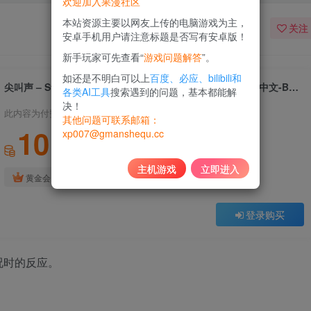
欢迎加入果漫社区
本站资源主要以网友上传的电脑游戏为主，
关注
安卓手机用户请注意标题是否写有安卓版！
新手玩家可先查看“
游戏问题解答
”。
如还是不明白可以上
百度、必应、bilibili和
尖叫声 – Steam Edition -｜Scream Steam Edition｜官方中文-Build.21966358｜743M｜免安装
各类AI工具
搜索遇到的问题，基本都能解
决！
此内容为付费资源，请付费后查看
其他问题可联系邮箱：
10
xp007@gmanshequ.cc
积分
主机游戏
立即进入
免费
黄金会员
登录购买
况时的反应。