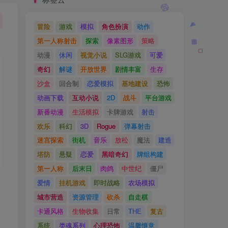
冒险
游戏
模拟
角色扮演
动作
第一人称射击
探索
像素图形
策略
动漫
休闲
视觉小说
SLG游戏
可爱
奇幻
解谜
开放世界
剧情丰富
生存
沙盒
回合制
恋爱模拟
基地建设
恐怖
动画下载
互动小说
2D
战斗
平台游戏
新番动漫
生活模拟
卡牌游戏
射击
欢乐
科幻
3D
Rogue
弹幕射击
迷宫探索
街机
音乐
放松
魔法
建造
塔防
悬疑
恋爱
黑暗奇幻
牌组构建
第一人称
后末日
肉鸽
中世纪
僵尸
爱情
挂机游戏
即时战略
农场模拟
城市营造
资源管理
砍杀
自走棋
卡通风格
生物收集
日常
THE
复古
系统
类魂系列
心理恐怖
温馨惬意