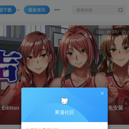
源下载
最新资讯
0
370
eam Edition｜官方中文-Build.21966358｜743M｜免安装
果漫社区