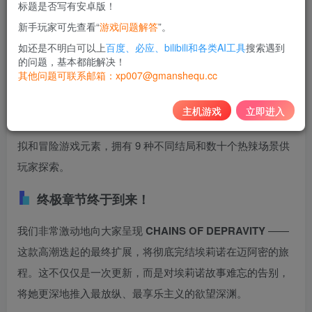
标题是否写有安卓版！
10
新手玩家可先查看“
游戏问题解答
”。
积分
如还是不明白可以上
百度、必应、bilibili和各类AI工具
搜索遇到
免费
黄金会员
的问题，基本都能解决！
其他问题可联系邮箱：xp007@gmanshequ.cc
登录购买
主机游戏
立即进入
埃莉诺的迈阿密冒险最终更新 —— 融合了视觉小说、恋爱模
拟和冒险游戏元素，拥有 9 种不同结局和数十个热辣场景供
玩家探索。
终极章节终于到来！
我们非常激动地向大家呈现
CHAINS OF DEPRAVITY
——
这款高潮迭起的最终扩展，将彻底完结埃莉诺在迈阿密的旅
程。这不仅仅是一次更新，而是对埃莉诺故事难忘的告别，
将她更深地推入最放纵、最享乐主义的欲望深渊。