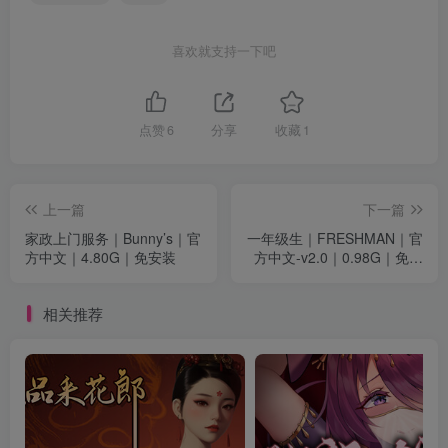
喜欢就支持一下吧
点赞
6
分享
收藏
1
上一篇
下一篇
家政上门服务｜Bunny’s｜官
一年级生｜FRESHMAN｜官
方中文｜4.80G｜免安装
方中文-v2.0｜0.98G｜免安
装
相关推荐