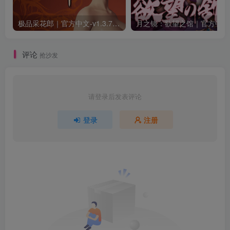
极品采花郎｜官方中文-v1.3.7+满金币初始存档+通关存档｜7.11G｜免安装
月之
评论
抢沙发
请登录后发表评论
登录
注册