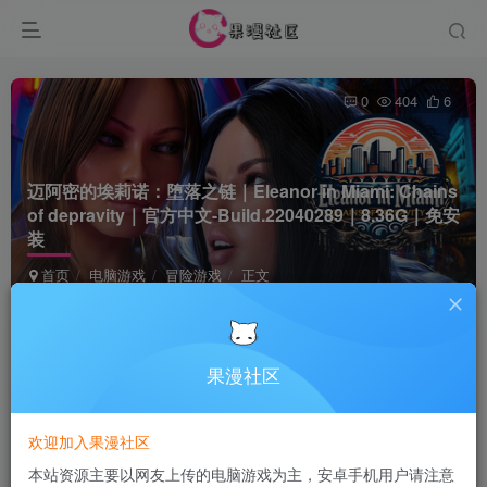
0
404
6
迈阿密的埃莉诺：堕落之链｜Eleanor in Miami: Chains
of depravity｜官方中文-Build.22040289｜8.36G｜免安
装
首页
电脑游戏
冒险游戏
正文
Terraria
关注
5个月前发布
果漫社区
付费资源
欢迎加入果漫社区
迈阿密的埃莉诺：堕落之链｜Eleanor in Miami: Chains of depravity｜官方中文-Build.22040289｜8.36G｜免安装
本站资源主要以网友上传的电脑游戏为主，安卓手机用户请注意
此内容为付费资源，请付费后查看