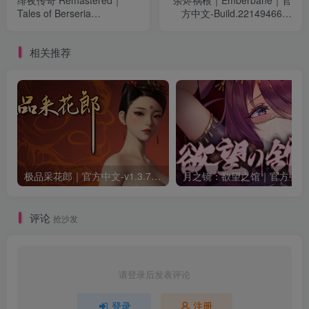
绯夜传奇 Remastered｜
余烬祸根｜Emberbane｜官
Tales of Berseria
方中文-Build.22149466｜
Remastered｜官方中文-
3.87G｜免安装
v1.0.4｜14G｜免安装
相关推荐
极品采花郎｜官方中文-v1.3.7+满金币初始存档+通关存档｜7.11G｜免安装
月之
评论
抢沙发
请登录后发表评论
登录
注册