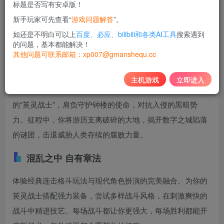
标题是否写有安卓版！
10
新手玩家可先查看“
游戏问题解答
”。
积分
如还是不明白可以上
百度、必应、bilibili和各类AI工具
搜索遇到
免费
黄金会员
的问题，基本都能解决！
其他问题可联系邮箱：xp007@gmanshequ.cc
登录购买
主机游戏
立即进入
《Towerborne》是款节奏爽快的横版 ARPG。你将化身不死
的“英灵战士”，肩负守护钟楼的使命，对抗入侵的黑暗势
力。征程中，你将游历支离破碎的大地，揭开数字之城陷落
的谜团，击退威胁人类存续的腐败力量。
混乱之中 自有章法
体验经典连击格斗玩法与现代角色扮演的完美融合。为你的
英灵战士搭配强力装备，尝试多样战斗风格，在刺激爽快的
战斗中精进技艺。每场战斗都让你更强大，每场胜利都能开