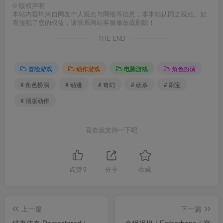
©
版权声明
本站内容均来自网友个人观点与网络等信息，非本站认同之观点。如
有侵犯了您的权益，请联系网站客服修改或删除！
THE END
冒险游戏
动作游戏
电脑游戏
角色扮演
# 角色扮演
# 动漫
# 奇幻
# 砍杀
# 刷宝
# 清版动作
喜欢就支持一下吧
点赞
9
分享
收藏
上一篇
下一篇