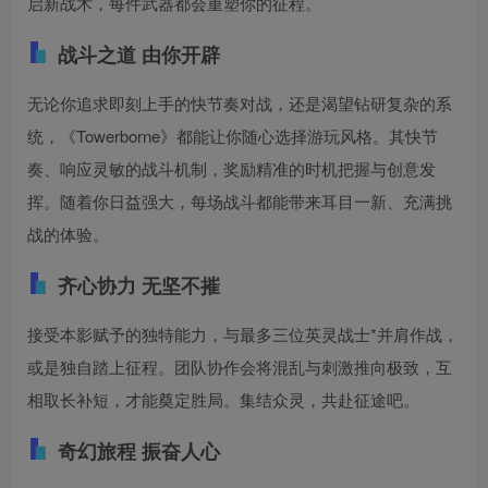
启新战术，每件武器都会重塑你的征程。
战斗之道 由你开辟
无论你追求即刻上手的快节奏对战，还是渴望钻研复杂的系
统，《Towerborne》都能让你随心选择游玩风格。其快节
奏、响应灵敏的战斗机制，奖励精准的时机把握与创意发
挥。随着你日益强大，每场战斗都能带来耳目一新、充满挑
战的体验。
齐心协力 无坚不摧
接受本影赋予的独特能力，与最多三位英灵战士*并肩作战，
或是独自踏上征程。团队协作会将混乱与刺激推向极致，互
相取长补短，才能奠定胜局。集结众灵，共赴征途吧。
奇幻旅程 振奋人心