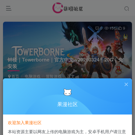
0
151
9
钟楼｜Towerborne｜官方中文-v20260324｜20G｜免
安装
首页
电脑游戏
冒险游戏
正文
Terraria
关注
4个月前更新
果漫社区
付费资源
欢迎加入果漫社区
钟楼｜Towerborne｜官方中文-v20260324｜20G｜免安装
本站资源主要以网友上传的电脑游戏为主，安卓手机用户请注意
此内容为付费资源，请付费后查看