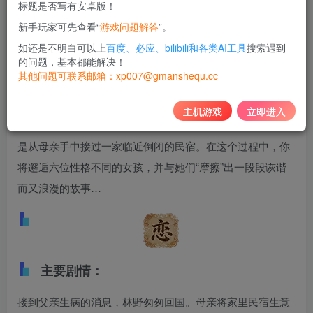
标题是否写有安卓版！
10
新手玩家可先查看“
游戏问题解答
”。
积分
如还是不明白可以上
百度、必应、bilibili和各类AI工具
搜索遇到
免费
黄金会员
的问题，基本都能解决！
其他问题可联系邮箱：xp007@gmanshequ.cc
登录购买
主机游戏
立即进入
在外留学毕业的男主，创业失败回到家乡。然而等待他的却
是从母亲手中接过一家临近倒闭的民宿。在这个过程中，你
将邂逅六位性格不同的女孩，并与她们“摩擦”出一段段诙谐
而又浪漫的故事…
主要剧情：
接到父亲生病的消息，林野匆匆回国。母亲将家里民宿生意