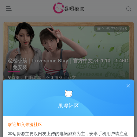
0
779
8
恋恋小筑｜Lovesome Stay｜官方中文-v0.1.10｜1.46G
｜免安装
首页
电脑游戏
休闲游戏
正文
Terraria
关注
5个月前发布
果漫社区
付费资源
欢迎加入果漫社区
恋恋小筑｜Lovesome Stay｜官方中文-v0.1.10｜1.46G｜免安装
本站资源主要以网友上传的电脑游戏为主，安卓手机用户请注意
此内容为付费资源，请付费后查看