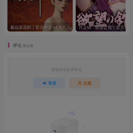
极品采花郎｜官方中文-v1.3.7+满金币初始存档+通关存档｜7.11G｜免安装
月之
评论
抢沙发
请登录后发表评论
登录
注册