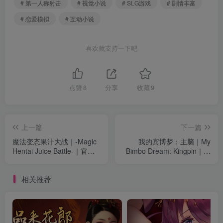
# 第一人称射击
# 视觉小说
# SLG游戏
# 剧情丰富
# 恋爱模拟
# 互动小说
喜欢就支持一下吧
点赞
8
分享
收藏
9
上一篇
下一篇
魔法变态果汁大战｜-Magic
我的宾博梦：主脑｜My
Hentai Juice Battle-｜官方
Bimbo Dream: Kingpin｜官
中文-v1.3.0.ST｜538M｜免
方中文-v0.7.0｜4.91G｜免
安装
安装
相关推荐