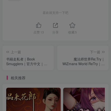
喜欢就支持一下吧
点赞
13
分享
收藏
5
上一篇
下一篇
书籍走私者｜Book
魔法师世界Re;Try｜
Smugglers｜官方中文｜
WiZmans World ReTry｜官
2.99G｜免安装
方中文｜1.86G｜免安装
相关推荐