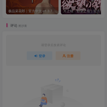
极品采花郎｜官方中文-v1.3.7+满金币初始存档+通关存档｜7.11G｜免安装
月之
评论
抢沙发
请登录后发表评论
登录
注册