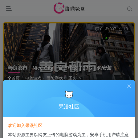
0
337
13
善良都市｜Nice City｜官方中文｜23G｜免安装
首页
电脑游戏
冒险游戏
正文
Terraria
关注
5个月前发布
果漫社区
付费资源
欢迎加入果漫社区
善良都市｜Nice City｜官方中文｜23G｜免安装
本站资源主要以网友上传的电脑游戏为主，安卓手机用户请注意
此内容为付费资源，请付费后查看