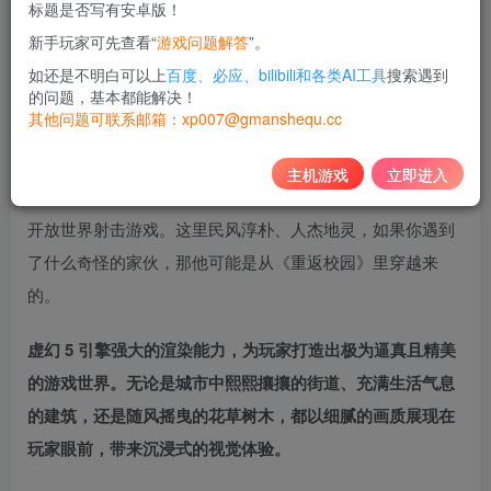
标题是否写有安卓版！
10
新手玩家可先查看“
游戏问题解答
”。
积分
如还是不明白可以上
百度、必应、bilibili和各类AI工具
搜索遇到
免费
黄金会员
的问题，基本都能解决！
其他问题可联系邮箱：xp007@gmanshequ.cc
登录购买
主机游戏
立即进入
欢迎来到善良都市。这是一款画面精美故事感人的第三人称
开放世界射击游戏。这里民风淳朴、人杰地灵，如果你遇到
了什么奇怪的家伙，那他可能是从《重返校园》里穿越来
的。
虚幻 5 引擎强大的渲染能力，为玩家打造出极为逼真且精美
的游戏世界。无论是城市中熙熙攘攘的街道、充满生活气息
的建筑，还是随风摇曳的花草树木，都以细腻的画质展现在
玩家眼前，带来沉浸式的视觉体验。