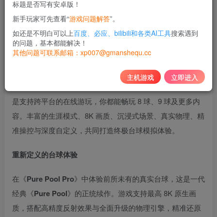
标题是否写有安卓版！
10
新手玩家可先查看“
游戏问题解答
”。
积分
如还是不明白可以上
百度、必应、bilibili和各类AI工具
搜索遇到
免费
黄金会员
的问题，基本都能解决！
其他问题可联系邮箱：xp007@gmanshequ.cc
登录购买
主机游戏
立即进入
《Pure Pool Pro》重新定义现代台球。无论是单人、本地还
是支持跨平台的在线游玩，你都能畅玩 8 球、9 球及更多内
容。丰富的生涯模式、8K 画质、沉浸式场景、真实物理、精
准操控与深度自定义，共同打造终极台球模拟体验。
重新定义的台球体验
在《
Pure Pool Pro
》中体验前所未有的真实台球，这是一代
经典《
Pure Pool
》的正统续作。游戏支持最高 8K 原生画
质，搭配高精度反射效果与全面升级的物理引擎，精准还原