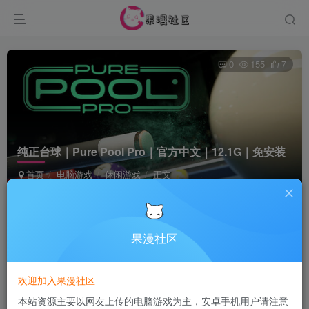
0
155
7
纯正台球｜Pure Pool Pro｜官方中文｜12.1G｜免安装
首页
电脑游戏
休闲游戏
正文
Terraria
关注
5个月前发布
果漫社区
付费资源
欢迎加入果漫社区
纯正台球｜Pure Pool Pro｜官方中文｜12.1G｜免安装
本站资源主要以网友上传的电脑游戏为主，安卓手机用户请注意
此内容为付费资源，请付费后查看