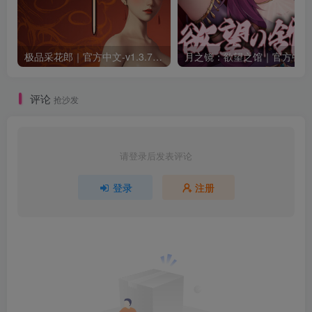
极品采花郎｜官方中文-v1.3.7+满金币初始存档+通关存档｜7.11G｜免安装
月之
评论
抢沙发
请登录后发表评论
登录
注册