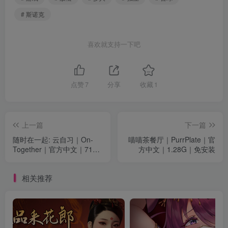
# 斯诺克
喜欢就支持一下吧
点赞
7
分享
收藏
1
上一篇
下一篇
随时在一起: 云自习｜On-
喵喵茶餐厅｜PurrPlate｜官
Together｜官方中文｜719M
方中文｜1.28G｜免安装
｜免安装
相关推荐