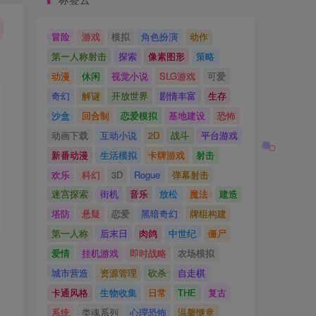
冒险
游戏
模拟
角色扮演
动作
第一人称射击
探索
像素图形
策略
动漫
休闲
视觉小说
SLG游戏
可爱
奇幻
解谜
开放世界
剧情丰富
生存
沙盒
回合制
恋爱模拟
基地建设
恐怖
动画下载
互动小说
2D
战斗
平台游戏
新番动漫
生活模拟
卡牌游戏
射击
欢乐
科幻
3D
Rogue
弹幕射击
迷宫探索
街机
音乐
放松
魔法
建造
塔防
悬疑
恋爱
黑暗奇幻
牌组构建
第一人称
后末日
肉鸽
中世纪
僵尸
爱情
挂机游戏
即时战略
农场模拟
城市营造
资源管理
砍杀
自走棋
卡通风格
生物收集
日常
THE
复古
系统
类魂系列
心理恐怖
温馨惬意