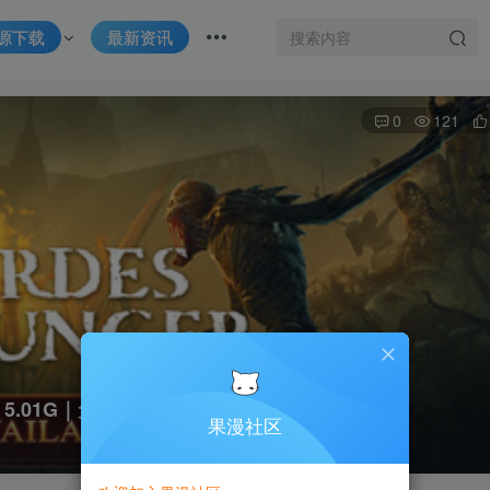
源下载
最新资讯
0
121
｜5.01G｜免安装
果漫社区