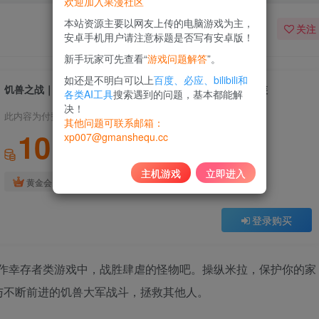
欢迎加入果漫社区
本站资源主要以网友上传的电脑游戏为主，
关注
安卓手机用户请注意标题是否写有安卓版！
新手玩家可先查看“
游戏问题解答
”。
如还是不明白可以上
百度、必应、bilibili和
饥兽之战｜Hordes of Hunger｜官方中文｜5.01G｜免安装
各类AI工具
搜索遇到的问题，基本都能解
决！
此内容为付费资源，请付费后查看
其他问题可联系邮箱：
10
xp007@gmanshequ.cc
积分
主机游戏
立即进入
免费
黄金会员
登录购买
 3D 动作幸存者类游戏中，战胜肆虐的怪物吧。操纵米拉，保护你的家
与不断前进的饥兽大军战斗，拯救其他人。