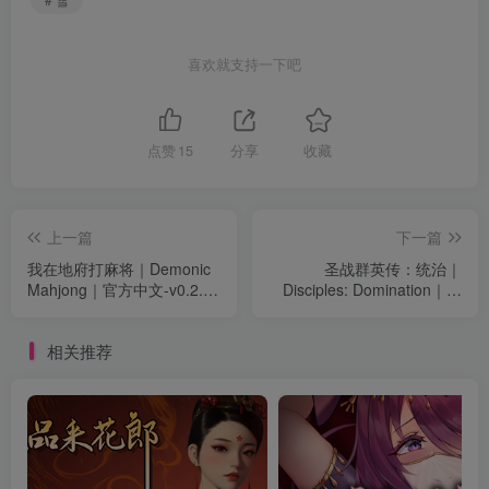
喜欢就支持一下吧
点赞
15
分享
收藏
上一篇
下一篇
我在地府打麻将｜Demonic
圣战群英传：统治｜
Mahjong｜官方中文-v0.2.57
Disciples: Domination｜官
｜7.23G｜免安装
方中文-v1.5.0.3413｜18.3G
｜免安装
相关推荐