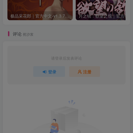
极品采花郎｜官方中文-v1.3.7+满金币初始存档+通关存档｜7.11G｜免安装
月之
评论
抢沙发
请登录后发表评论
登录
注册