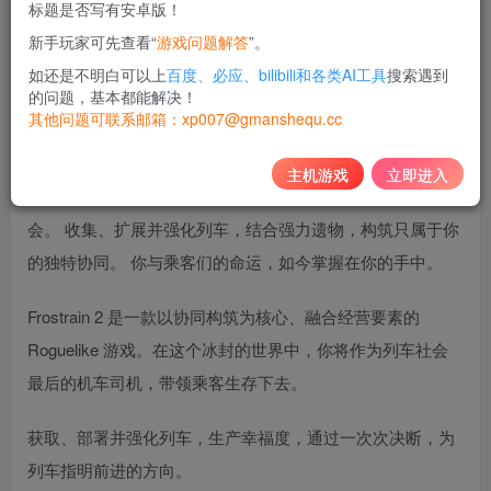
标题是否写有安卓版！
10
新手玩家可先查看“
游戏问题解答
”。
积分
如还是不明白可以上
百度、必应、bilibili和各类AI工具
搜索遇到
免费
黄金会员
的问题，基本都能解决！
其他问题可联系邮箱：xp007@gmanshequ.cc
登录购买
主机游戏
立即进入
成为最后的机车司机，统治这片冰封世界中仅存的列车社
会。 收集、扩展并强化列车，结合强力遗物，构筑只属于你
的独特协同。 你与乘客们的命运，如今掌握在你的手中。
Frostrain 2 是一款以协同构筑为核心、融合经营要素的
Roguelike 游戏。在这个冰封的世界中，你将作为列车社会
最后的机车司机，带领乘客生存下去。
获取、部署并强化列车，生产幸福度，通过一次次决断，为
列车指明前进的方向。