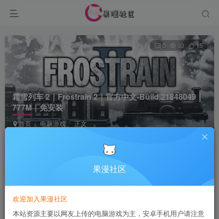
0
93
15
霜雪列车 2｜Frostrain 2｜官方中文-Build.21848049｜
777M｜免安装
首页
电脑游戏
正文
Terraria
关注
5个月前发布
果漫社区
付费资源
欢迎加入果漫社区
霜雪列车 2｜Frostrain 2｜官方中文-Build.21848049｜777M｜免安装
本站资源主要以网友上传的电脑游戏为主，安卓手机用户请注意
此内容为付费资源，请付费后查看