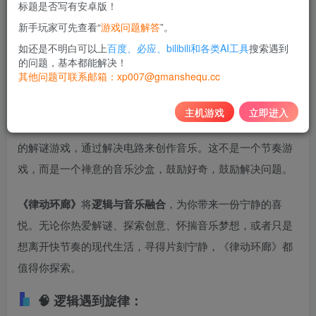
标题是否写有安卓版！
10
新手玩家可先查看“
游戏问题解答
”。
积分
如还是不明白可以上
百度、必应、bilibili和各类AI工具
搜索遇到
免费
黄金会员
的问题，基本都能解决！
其他问题可联系邮箱：xp007@gmanshequ.cc
登录购买
主机游戏
立即进入
解决问题，创作音乐，滋养精神。《律动环廊》是一款极简
的解谜游戏，通过解决电路来创作音乐。这不是一个节奏游
戏，而是一个禅意的音乐沙盒，鼓励好奇，鼓励解决问题。
《律动环廊》
将
逻辑与音乐融合
，为你带来一份宁静的喜
悦。无论你热爱解谜、探索创意、怀揣音乐梦想，或者只是
想离开快节奏的现代生活，寻得片刻宁静，《律动环廊》都
值得你探索。
🧠
逻辑遇到旋律：