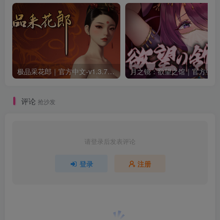
极品采花郎｜官方中文-v1.3.7+满金币初始存档+通关存档｜7.11G｜免安装
月之
评论
抢沙发
请登录后发表评论
登录
注册