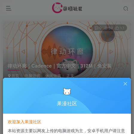
0
59
13
律动环廊｜Cadence｜官方中文｜312M｜免安装
首页
电脑游戏
休闲游戏
正文
Terraria
关注
5个月前发布
果漫社区
付费资源
欢迎加入果漫社区
律动环廊｜Cadence｜官方中文｜312M｜免安装
本站资源主要以网友上传的电脑游戏为主，安卓手机用户请注意
此内容为付费资源，请付费后查看