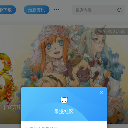
源下载
最新资讯
0
84
ial｜官方中文-v1.0.4｜3G｜免安装
果漫社区