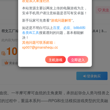
欢迎加入果漫社区
本站资源主要以网友上传的电脑游戏为主，
关注
安卓手机用户请注意标题是否写有安卓版！
新手玩家可先查看“
游戏问题解答
”。
如还是不明白可以上
百度、必应、bilibili和
符文工厂3豪华版｜Rune Factory 3 Special｜官方中文-v1.0.4｜3G｜免安装
各类AI工具
搜索遇到的问题，基本都能解
决！
此内容为付费资源，请付费后查看
其他问题可联系邮箱：
10
xp007@gmanshequ.cc
积分
主机游戏
立即进入
免费
黄金会员
登录购买
类血统、一半摩可摩可血统的主角麦斯，承担起弥合人类与怪兽之
的过程中，重温本系列——RPG和生活模拟游戏类型的完美融