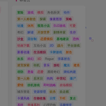
冒险
游戏
模拟
角色扮演
动作
第一人称射击
探索
像素图形
策略
动漫
休闲
视觉小说
SLG游戏
可爱
奇幻
解谜
开放世界
剧情丰富
生存
沙盒
回合制
恋爱模拟
基地建设
恐怖
动画下载
互动小说
2D
战斗
平台游戏
新番动漫
生活模拟
卡牌游戏
射击
欢乐
科幻
3D
Rogue
弹幕射击
迷宫探索
街机
音乐
放松
魔法
建造
塔防
悬疑
恋爱
黑暗奇幻
牌组构建
第一人称
后末日
肉鸽
中世纪
僵尸
爱情
挂机游戏
即时战略
农场模拟
城市营造
资源管理
砍杀
自走棋
卡通风格
生物收集
日常
THE
复古
系统
类魂系列
心理恐怖
温馨惬意