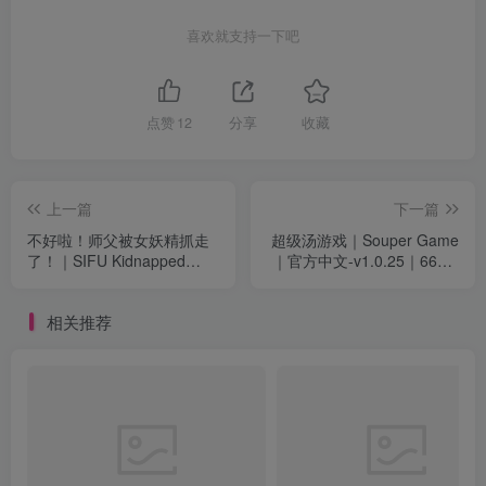
喜欢就支持一下吧
点赞
12
分享
收藏
上一篇
下一篇
不好啦！师父被女妖精抓走
超级汤游戏｜Souper Game
了！｜SIFU Kidnapped
｜官方中文-v1.0.25｜668M
Adventure in the Womens
｜免安装
Kingdom｜官方中文-
相关推荐
Build.21843020｜19.5G｜
免安装