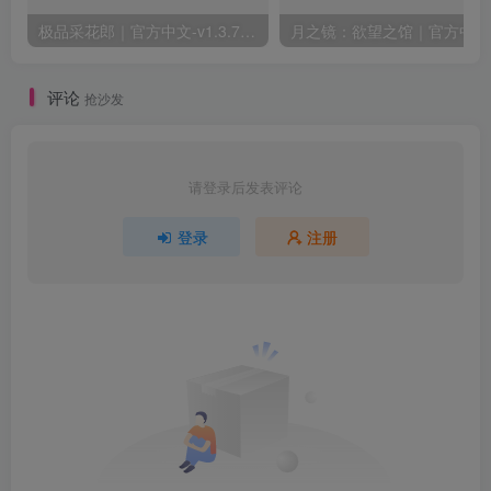
极品采花郎｜官方中文-v1.3.7+满金币初始存档+通关存档｜7.11G｜免安装
月之
评论
抢沙发
请登录后发表评论
登录
注册