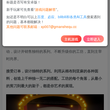
标题是否写有安卓版！
10
新手玩家可先查看“
游戏问题解答
”。
积分
如还是不明白可以上
百度、必应、bilibili和各类AI工具
搜索遇到
免费
黄金会员
的问题，基本都能解决！
其他问题可联系邮箱：xp007@gmanshequ.cc
登录购买
主机游戏
立即进入
打造你的裁缝工坊，建立专属于你的时尚帝国。与顾客互
动，设计并销售独特的系列。不断升级你的工坊，直到主宰
时尚界。
接受订单，设计独特的系列。利用从棉布到亚麻的各种面
料，创造上千种独一无二的搭配。工坊的每个角落，从最小
的剪刀到最大的架子，都是你艺术的展现。