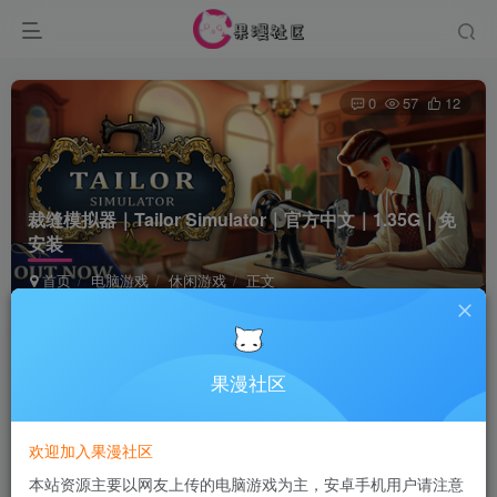
0
57
12
裁缝模拟器｜Tailor Simulator｜官方中文｜1.35G｜免
安装
首页
电脑游戏
休闲游戏
正文
Terraria
关注
5个月前发布
果漫社区
付费资源
欢迎加入果漫社区
裁缝模拟器｜Tailor Simulator｜官方中文｜1.35G｜免安装
本站资源主要以网友上传的电脑游戏为主，安卓手机用户请注意
此内容为付费资源，请付费后查看