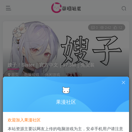
0
242
12
嫂子｜Sister｜官方中文｜97.3M｜免安装
首页
电脑游戏
休闲游戏
正文
Terraria
关注
5个月前发布
果漫社区
付费资源
欢迎加入果漫社区
嫂子｜Sister｜官方中文｜97.3M｜免安装
本站资源主要以网友上传的电脑游戏为主，安卓手机用户请注意
此内容为付费资源，请付费后查看