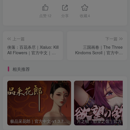
点赞
12
分享
收藏
4
上一篇
下一篇
侠落：百花杀尽｜Xialuo: Kill
三国画卷｜The Three
All Flowers｜官方中文｜
Kindoms Scroll｜官方中文
5.22G｜免安装
｜4.06G｜免安装
相关推荐
极品采花郎｜官方中文-v1.3.7+满金币初始存档+通关存档｜7.11G｜免安装
月之