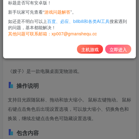
标题是否写有安卓版！
10
新手玩家可先查看“
游戏问题解答
”。
积分
如还是不明白可以上
百度、必应、bilibili和各类AI工具
搜索遇到
免费
黄金会员
的问题，基本都能解决！
其他问题可联系邮箱：xp007@gmanshequ.cc
登录购买
主机游戏
立即进入
好吃不过饺子，好玩不过《嫂子》
《嫂子》是一款电脑桌面宠物游戏。
操作说明
支持目光跟随鼠标、拖动和放大缩小。 鼠标左键拖动。 鼠标
右键点击角色后出现设置选项，可以放大缩小、切换角色和
换装，继续左键点击角色可隐藏设置选项。
包含内容