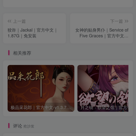
上一篇
下一篇
狡诈｜Jackal｜官方中文｜
女神的贴身男仆｜Service of
1.87G｜免安装
Five Graces｜官方中文｜
39.1G｜免安装
相关推荐
极品采花郎｜官方中文-v1.3.7+满金币初始存档+通关存档｜7.11G｜免安装
月之
评论
抢沙发