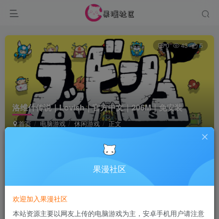
0
43
5
洛维什传说｜Lovish｜官方中文｜206M｜免安装
首页
电脑游戏
休闲游戏
正文
Terraria
关注
5个月前发布
果漫社区
付费资源
欢迎加入果漫社区
洛维什传说｜Lovish｜官方中文｜206M｜免安装
本站资源主要以网友上传的电脑游戏为主，安卓手机用户请注意
此内容为付费资源，请付费后查看