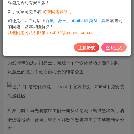
标题是否写有安卓版！
10
新手玩家可先查看“
游戏问题解答
”。
积分
如还是不明白可以上
百度、必应、bilibili和各类AI工具
搜索遇到
免费
黄金会员
的问题，基本都能解决！
其他问题可联系邮箱：xp007@gmanshequ.cc
登录购买
主机游戏
立即进入
《Lovish》是一款别出心裁的8-bit动作冒险游戏！你将扮演
为爱冲锋的所罗门爵士，闯过一个个设计精巧的迷你房间，
从魔王的魔爪中救出他心爱的纯奈公主！
所罗门爵士与光明救世主们一同从科尼利亚斯城堡出发，浩
浩荡荡地踏上征途，誓要从邪恶的恶魔领主手中解救纯奈公
主！