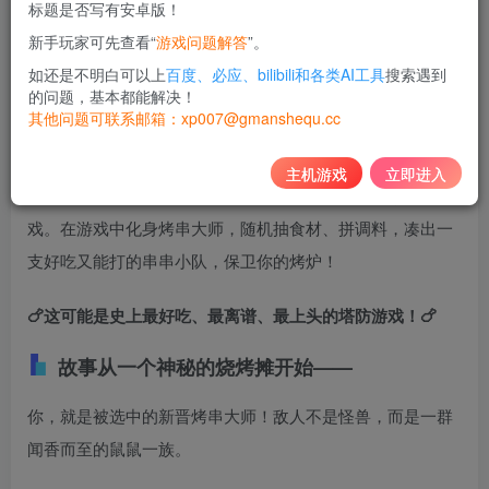
标题是否写有安卓版！
10
新手玩家可先查看“
游戏问题解答
”。
积分
如还是不明白可以上
百度、必应、bilibili和各类AI工具
搜索遇到
免费
黄金会员
的问题，基本都能解决！
其他问题可联系邮箱：xp007@gmanshequ.cc
登录购买
主机游戏
立即进入
《别拽了！烤串师傅》是一款可爱又混乱的塔防Roguelike游
戏。在游戏中化身烤串大师，随机抽食材、拼调料，凑出一
支好吃又能打的串串小队，保卫你的烤炉！
🍗这可能是史上最好吃、最离谱、最上头的塔防游戏！🍗
故事从一个神秘的烧烤摊开始——
你，就是被选中的新晋烤串大师！敌人不是怪兽，而是一群
闻香而至的鼠鼠一族。