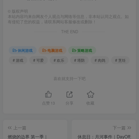
©
版权声明
本站内容均来自网友个人观点与网络等信息，非本站认同之观点。如
有侵犯了您的权益，请联系网站客服修改或删除！
THE END
休闲游戏
电脑游戏
策略游戏
# 游戏
# 可爱
# 欢乐
# 塔防
# 肉鸽
# 烹饪
喜欢就支持一下吧
点赞
13
分享
收藏
上一篇
下一篇
燃烧的边界 第一季｜
休息日：月河事件｜DayOff: