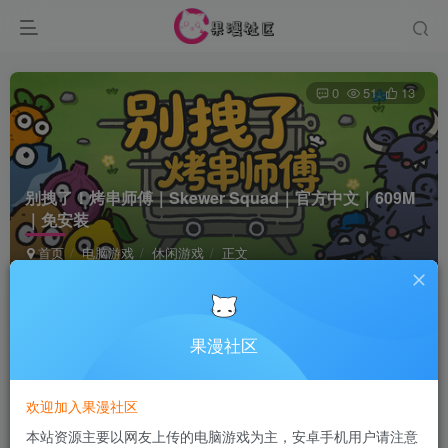
0
51
13
别拽了！烤串师傅｜Skewer Squad｜官方中文｜609M
｜免安装
首页
电脑游戏
休闲游戏
正文
Terraria
关注
5个月前发布
果漫社区
付费资源
欢迎加入果漫社区
别拽了！烤串师傅｜Skewer Squad｜官方中文｜609M｜免安装
本站资源主要以网友上传的电脑游戏为主，安卓手机用户请注意
此内容为付费资源，请付费后查看