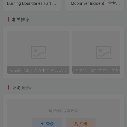
Burning Boundaries Part 1
Moonriver incident｜官方中
｜官方中文｜1.03G｜免安
文-Build.21635197｜783M
装
｜免安装
相关推荐
极品采花郎｜官方中文-v1.3.7+满金币初始存档+通关存档｜7.11G｜免安装
月之
评论
抢沙发
请登录后发表评论
登录
注册