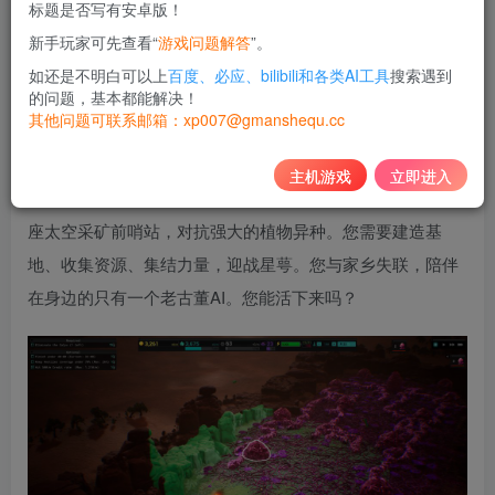
标题是否写有安卓版！
10
新手玩家可先查看“
游戏问题解答
”。
积分
如还是不明白可以上
百度、必应、bilibili和各类AI工具
搜索遇到
免费
黄金会员
的问题，基本都能解决！
其他问题可联系邮箱：xp007@gmanshequ.cc
登录购买
主机游戏
立即进入
星萼 是一款拥有全新敌人类型的策略游戏，您将负责管理一
座太空采矿前哨站，对抗强大的植物异种。您需要建造基
地、收集资源、集结力量，迎战星萼。您与家乡失联，陪伴
在身边的只有一个老古董AI。您能活下来吗？