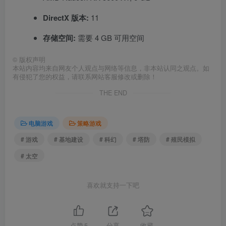
DirectX 版本:
11
存储空间:
需要 4 GB 可用空间
©
版权声明
本站内容均来自网友个人观点与网络等信息，非本站认同之观点。如
有侵犯了您的权益，请联系网站客服修改或删除！
THE END
电脑游戏
策略游戏
# 游戏
# 基地建设
# 科幻
# 塔防
# 殖民模拟
# 太空
喜欢就支持一下吧
点赞
5
分享
收藏