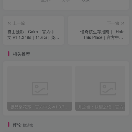
上一篇
下一篇
孤山独影｜Cairn｜官方中
怪奇镇生存指南｜I Hate
文-v1.1.349s｜11.6G｜免安
This Place｜官方中文-
装
v1.0.13.15895｜2.53G｜免
安装
相关推荐
极品采花郎｜官方中文-v1.3.7+满金币初始存档+通关存档｜7.11G｜免安装
月之
评论
抢沙发