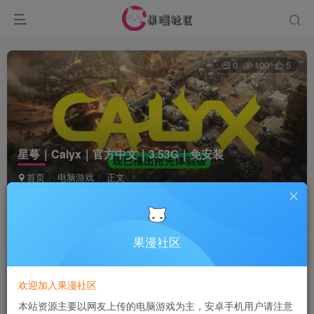
0
100
5
星萼｜Calyx｜官方中文｜3.53G｜免安装
首页
电脑游戏
正文
Terraria
关注
6个月前发布
果漫社区
付费资源
欢迎加入果漫社区
星萼｜Calyx｜官方中文｜3.53G｜免安装
本站资源主要以网友上传的电脑游戏为主，安卓手机用户请注意
此内容为付费资源，请付费后查看