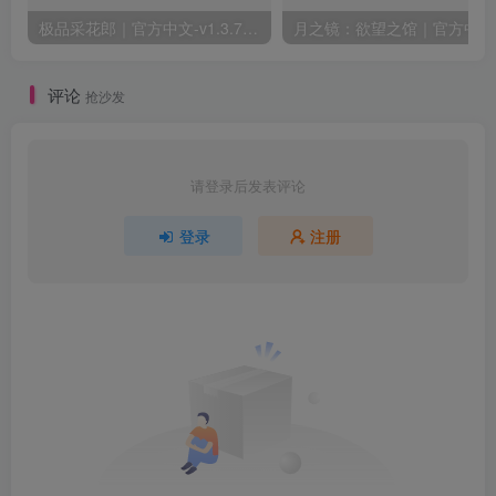
极品采花郎｜官方中文-v1.3.7+满金币初始存档+通关存档｜7.11G｜免安装
月之
评论
抢沙发
请登录后发表评论
登录
注册