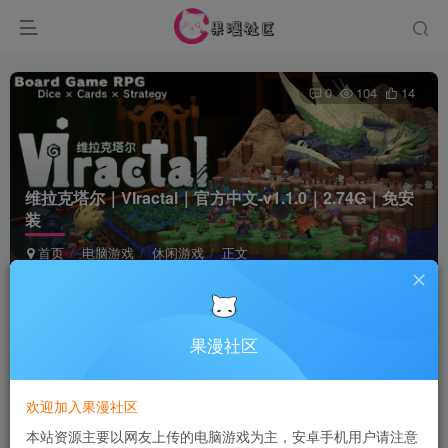
0
104
14
维拉克塔尔｜VIractal｜官方中文-v1.1.0｜2.74G｜免安
装
首页
电脑游戏
休闲游戏
正文
Terraria
关注
4个月前更新
果漫社区
付费资源
欢迎加入果漫社区
维拉克塔尔｜VIractal｜官方中文-v1.1.0｜2.74G｜免安装
本站资源主要以网友上传的电脑游戏为主，安卓手机用户请注意
此内容为付费资源，请付费后查看