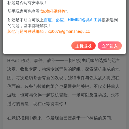
标题是否写有安卓版！
10
新手玩家可先查看“
游戏问题解答
”。
积分
如还是不明白可以上
百度、必应、bilibili和各类AI工具
搜索遇到
免费
黄金会员
的问题，基本都能解决！
其他问题可联系邮箱：xp007@gmanshequ.cc
登录购买
主机游戏
立即进入
掷骰子畅游箱庭世界，充满策略性与可重复游玩的桌上型
RPG！移动、事件、战斗——一切都交由玩家的选择与运气
决定。收集卡牌，构筑专属于你的牌组，探索随机生成的地
图。每次造访都会有新的发现，独特事件与强大敌人将挡在
你面前。装备与技能的组合也是通关的关键。不仅支持单人
游玩，也可与伙伴一起联机冒险。一场可以反复挑战、永不
过时的冒险，现在正等待着你！
在意识模糊中醒来，你发现自己置身于一个神秘的房间。