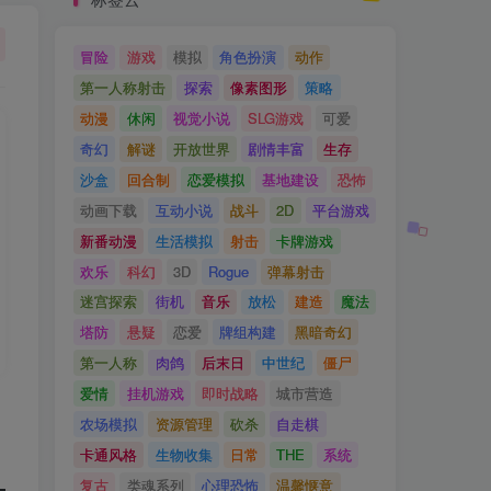
冒险
游戏
模拟
角色扮演
动作
第一人称射击
探索
像素图形
策略
动漫
休闲
视觉小说
SLG游戏
可爱
奇幻
解谜
开放世界
剧情丰富
生存
沙盒
回合制
恋爱模拟
基地建设
恐怖
动画下载
互动小说
战斗
2D
平台游戏
新番动漫
生活模拟
射击
卡牌游戏
欢乐
科幻
3D
Rogue
弹幕射击
迷宫探索
街机
音乐
放松
建造
魔法
塔防
悬疑
恋爱
牌组构建
黑暗奇幻
第一人称
肉鸽
后末日
中世纪
僵尸
爱情
挂机游戏
即时战略
城市营造
农场模拟
资源管理
砍杀
自走棋
卡通风格
生物收集
日常
THE
系统
复古
类魂系列
心理恐怖
温馨惬意