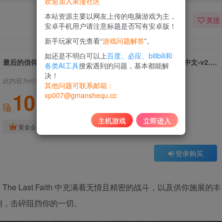
欢迎加入果漫社区
本站资源主要以网友上传的电脑游戏为主，
关注
安卓手机用户请注意标题是否写有安卓版！
新手玩家可先查看“
游戏问题解答
”。
如还是不明白可以上
百度、必应、bilibili和
最后的信仰｜The Last Faith Awakened Ancients｜官方中文-v2.1.0｜2.33G｜免安装
各类AI工具
搜索遇到的问题，基本都能解
决！
此内容为付费资源，请付费后查看
其他问题可联系邮箱：
10
xp007@gmanshequ.cc
积分
主机游戏
立即进入
免费
黄金会员
登录购买
 Last Faith 中充满着无情且精密的战斗，以及供你施展的丰
判，击碎阻挡你的一切。