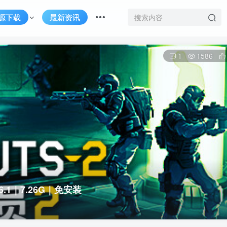
源下载
最新资讯
1
1586
26.1｜7.26G｜免安装