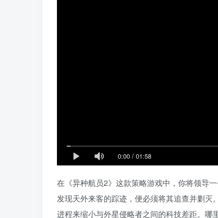
0:00
/
01:58
在《异种航员2》这款策略游戏中，你将领导
发现天外来客的踪迹，便必须将其追查并剿灭
进程来缩小与外星侵略者之间的科技差距。哪