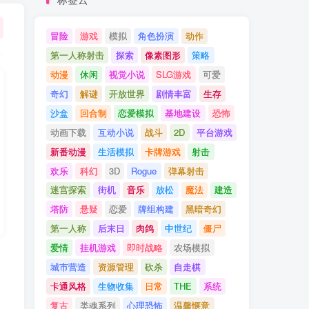
冒险
游戏
模拟
角色扮演
动作
第一人称射击
探索
像素图形
策略
动漫
休闲
视觉小说
SLG游戏
可爱
奇幻
解谜
开放世界
剧情丰富
生存
沙盒
回合制
恋爱模拟
基地建设
恐怖
动画下载
互动小说
战斗
2D
平台游戏
新番动漫
生活模拟
卡牌游戏
射击
欢乐
科幻
3D
Rogue
弹幕射击
迷宫探索
街机
音乐
放松
魔法
建造
塔防
悬疑
恋爱
牌组构建
黑暗奇幻
第一人称
后末日
肉鸽
中世纪
僵尸
爱情
挂机游戏
即时战略
农场模拟
，
城市营造
资源管理
砍杀
自走棋
卡通风格
生物收集
日常
THE
系统
复古
类魂系列
心理恐怖
温馨惬意