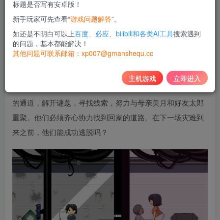
标题是否写有安卓版！
10
新手玩家可先查看“
游戏问题解答
”。
积分
如还是不明白可以上
百度、必应、bilibili和各类AI工具
搜索遇到
免费
黄金会员
的问题，基本都能解决！
其他问题可联系邮箱：xp007@gmanshequ.cc
登录购买
主机游戏
立即进入
扮演少年空，他被困在一座废弃的太空殖民地中。探索崩塌
的通道，解开谜题，寻找线索，努力与母亲美月和好友太郎
重聚。他们必须齐心协力找到回家的道路。在下一场灾难到
来之前，他们能成功逃脱吗？