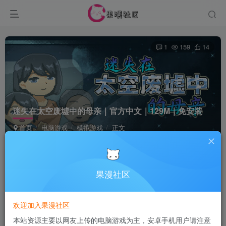
1
159
14
迷失在太空废墟中的母亲｜官方中文｜129M｜免安装
首页
电脑游戏
模拟游戏
正文
Terraria
关注
6个月前发布
果漫社区
付费资源
欢迎加入果漫社区
迷失在太空废墟中的母亲｜官方中文｜129M｜免安装
本站资源主要以网友上传的电脑游戏为主，安卓手机用户请注意
此内容为付费资源，请付费后查看