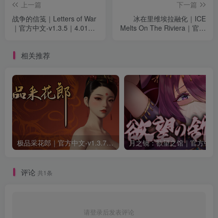
上一篇
下一篇
战争的信笺｜Letters of War
冰在里维埃拉融化｜ICE
｜官方中文-v1.3.5｜4.01G
Melts On The Riviera｜官方
｜免安装
中文-Demo体验版｜652M｜
免安装
相关推荐
极品采花郎｜官方中文-v1.3.7+满金币初始存档+通关存档｜7.11G｜免安装
月之
评论
共1条
请登录后发表评论