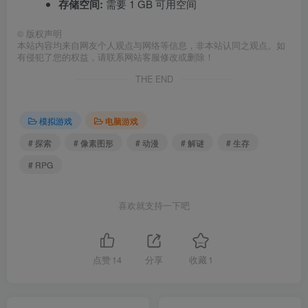
存储空间:
需要 1 GB 可用空间
©
版权声明
本站内容均来自网友个人观点与网络等信息，非本站认同之观点。如
有侵犯了您的权益，请联系网站客服修改或删除！
THE END
模拟游戏
电脑游戏
# 探索
# 像素图形
# 动漫
# 解谜
# 生存
# RPG
喜欢就支持一下吧
点赞
14
分享
收藏
1