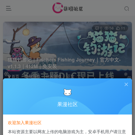
0
58
11
猫猫钓游记｜Fischers Fishing Journey｜官方中文-
v1.1.3｜412M｜免安装
首页
电脑游戏
休闲游戏
正文
Terraria
关注
6个月前发布
果漫社区
付费资源
欢迎加入果漫社区
猫猫钓游记｜Fischers Fishing Journey｜官方中文-v1.1.3｜412M｜免安装
本站资源主要以网友上传的电脑游戏为主，安卓手机用户请注意
此内容为付费资源，请付费后查看