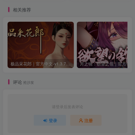
相关推荐
极品采花郎｜官方中文-v1.3.7+满金币初始存档+通关存档｜7.11G｜免安装
月之
评论
抢沙发
请登录后发表评论
登录
注册