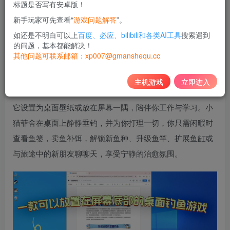
标题是否写有安卓版！
10
新手玩家可先查看“
游戏问题解答
”。
积分
如还是不明白可以上
百度、必应、bilibili和各类AI工具
搜索遇到
免费
黄金会员
的问题，基本都能解决！
其他问题可联系邮箱：xp007@gmanshequ.cc
登录购买
主机游戏
立即进入
《猫猫钓游记》是一款轻松治愈的放置钓鱼游戏，你可以将
它设置为桌面壁纸或放在屏幕一隅，陪伴你工作与学习。小
猫菲舍在桌面上静静垂钓，并为你打理一切，你只需闲暇时
查看鱼篓，卖鱼补饵，解锁新鱼种、升级鱼竿、扩展鱼缸或
与旅途中的新朋友聊聊天，享受宁静的治愈氛围。