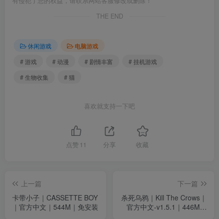
有侵犯了您的权益，请联系网站客服修改或删除！
THE END
休闲游戏
电脑游戏
# 游戏
# 动漫
# 剧情丰富
# 挂机游戏
# 生物收集
# 猫
喜欢就支持一下吧
点赞
11
分享
收藏
上一篇
下一篇
卡带小子｜CASSETTE BOY
杀死乌鸦｜Kill The Crows｜
｜官方中文｜544M｜免安装
官方中文-v1.5.1｜446M｜
免安装