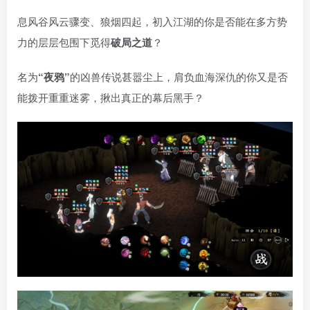
息风谷风云骤变、狼烟四起，初入江湖的你是否能在多方势
力的层层包围下觅得
破局之道
？
名为
“夜鸦”
的凶兽传说甚嚣尘上，肩负血海深仇的你又是否
能拨开重重迷雾，揪出真正的幕后黑手？