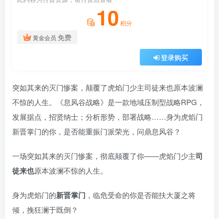
10
积分
免费
黄金会员
登录购买
突如其来的灭门惨案，颠覆了虎焰门少主司徒来也原本波澜
不惊的人生。《息风谷战略》是一款地域压制型战略RPG，
发展据点，招贤纳士；分析形势，部署战略……身为虎焰门
新晋掌门的你，是否能重振门派荣光，问鼎息风谷？
一场突如其来的灭门惨案，彻底颠覆了你——虎焰门少主
司
徒来也
原本波澜不惊的人生。
身为虎焰门的
新晋掌门
，临危受命的你是否能扶大厦之将
倾，挽狂澜于既倒？