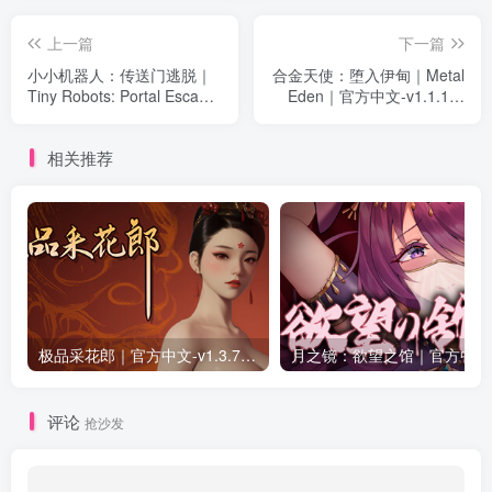
上一篇
下一篇
小小机器人：传送门逃脱｜
合金天使：堕入伊甸｜Metal
Tiny Robots: Portal Escape
Eden｜官方中文-v1.1.1｜
｜官方中文｜1.91G｜免安
20.7G｜免安装
装
相关推荐
极品采花郎｜官方中文-v1.3.7+满金币初始存档+通关存档｜7.11G｜免安装
月之
评论
抢沙发