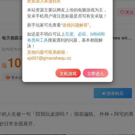
欢迎加入果漫社区
本站资源主要以网友上传的电脑游戏为主，
关注
安卓手机用户请注意标题是否写有安卓版！
新手玩家可先查看“
游戏问题解答
”。
如还是不明白可以上
百度、必应、bilibili和
每天都跟召唤出的克苏鲁少女｜Everyday I play board games with a summoned eldritch girl｜官方中文｜502M｜免安装
各类AI工具
搜索遇到的问题，基本都能解
决！
此内容为付费资源，请付费后查看
其他问题可联系邮箱：
10
xp007@gmanshequ.cc
积分
主机游戏
立即进入
免费
黄金会员
登录购买
年的人生被一句「陪我玩桌游吗？」彻底偏轨。 外神 × 阿宅的离
与奇妙日常全面展开。