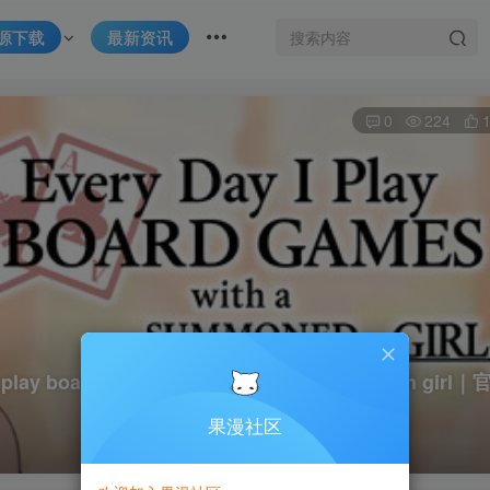
源下载
最新资讯
0
224
oard games with a summoned eldritch girl｜
果漫社区