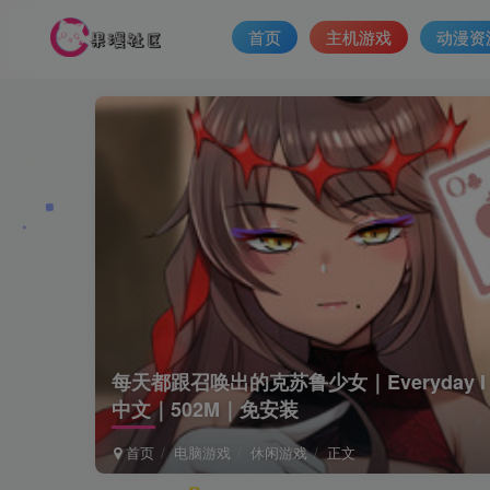
首页
主机游戏
动漫资
每天都跟召唤出的克苏鲁少女｜Everyday I play b
中文｜502M｜免安装
首页
电脑游戏
休闲游戏
正文