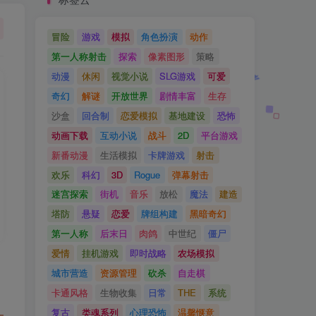
冒险
游戏
模拟
角色扮演
动作
第一人称射击
探索
像素图形
策略
动漫
休闲
视觉小说
SLG游戏
可爱
奇幻
解谜
开放世界
剧情丰富
生存
沙盒
回合制
恋爱模拟
基地建设
恐怖
动画下载
互动小说
战斗
2D
平台游戏
新番动漫
生活模拟
卡牌游戏
射击
欢乐
科幻
3D
Rogue
弹幕射击
迷宫探索
街机
音乐
放松
魔法
建造
塔防
悬疑
恋爱
牌组构建
黑暗奇幻
第一人称
后末日
肉鸽
中世纪
僵尸
爱情
挂机游戏
即时战略
农场模拟
城市营造
资源管理
砍杀
自走棋
卡通风格
生物收集
日常
THE
系统
复古
类魂系列
心理恐怖
温馨惬意