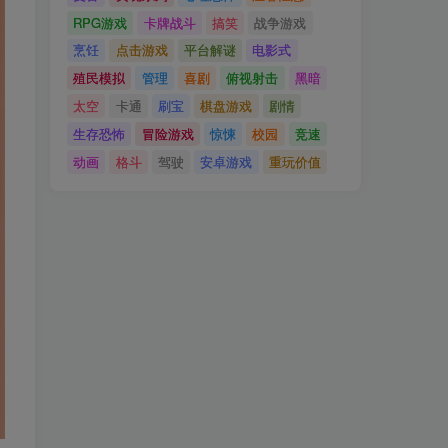
RPG游戏
卡牌战斗
搞笑
战争游戏
烹饪
点击游戏
平台解谜
电影式
殖民模拟
管理
喜剧
俯视射击
黑暗
太空
卡通
刷宝
棋盘游戏
剧情
生存恐怖
冒险游戏
惊悚
校园
竞速
动画
格斗
驾驶
安卓游戏
重玩价值