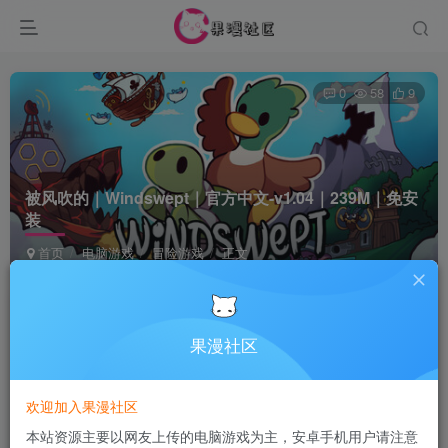
0
58
9
被风吹的｜Windswept｜官方中文-v1.04｜239M｜免安
装
首页
电脑游戏
冒险游戏
正文
Terraria
关注
5个月前更新
果漫社区
付费资源
欢迎加入果漫社区
被风吹的｜Windswept｜官方中文-v1.04｜239M｜免安装
本站资源主要以网友上传的电脑游戏为主，安卓手机用户请注意
此内容为付费资源，请付费后查看