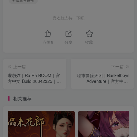
喜欢就支持一下吧
点赞
9
分享
收藏
上一篇
下一篇
啦啦炸｜Ra Ra BOOM｜官
嘟市冒险天团｜Basketboys
方中文-Build.20342325｜
Adventure｜官方中文-
2.04G｜免安装
Build.21862985｜849M｜免
安装
相关推荐