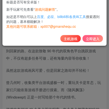
标题是否写有安卓版！
10
新手玩家可先查看“
游戏问题解答
”。
积分
如还是不明白可以上
百度、必应、bilibili和各类AI工具
搜索遇到
免费
黄金会员
的问题，基本都能解决！
其他问题可联系邮箱：xp007@gmanshequ.cc
登录购买
主机游戏
立即进入
“弹珠”和“跳棋”被一场暴风雨卷走了，现在需要你帮助它们找
到回家的路。在这款致敬 90 年代的双角色平台跳跃游戏
中，不仅有超多任务可做，还有海量内容等你收集！
虽然这款游戏画风可爱，但是回家之路却并不轻松！
曾几何时，收集类平台游戏盛极一时，重玩关卡是常态，玩
家们只能依靠游戏手册进行摸索。而《随风飘荡》
(Windswept) 正是一封写给那个年代的情书。