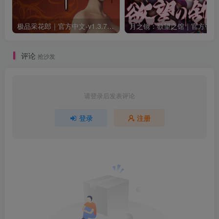
极品采花郎｜官方中文-v1.3.7+满金币初始存档+通关存档｜7.11G｜免安装
月之
评论
抢沙发
请登录后发表评论
登录
注册