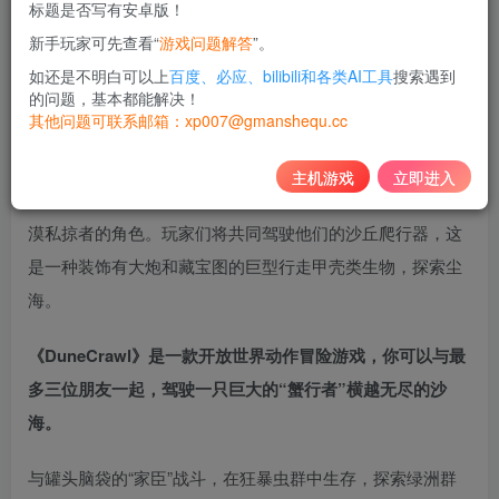
标题是否写有安卓版！
10
新手玩家可先查看“
游戏问题解答
”。
积分
如还是不明白可以上
百度、必应、bilibili和各类AI工具
搜索遇到
免费
黄金会员
的问题，基本都能解决！
其他问题可联系邮箱：xp007@gmanshequ.cc
登录购买
主机游戏
立即进入
DuneCrawl 是一款在线合作的动作冒险游戏，玩家将扮演沙
漠私掠者的角色。玩家们将共同驾驶他们的沙丘爬行器，这
是一种装饰有大炮和藏宝图的巨型行走甲壳类生物，探索尘
海。
《DuneCrawl》是一款开放世界动作冒险游戏，你可以与最
多三位朋友一起，驾驶一只巨大的“蟹行者”横越无尽的沙
海。
与罐头脑袋的“家臣”战斗，在狂暴虫群中生存，探索绿洲群