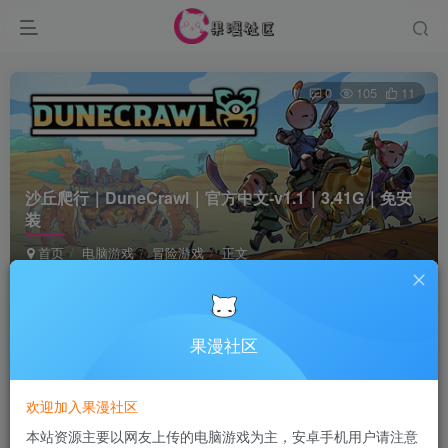
0
105
11
沙丘爬行｜DuneCrawl｜官方中文-v1.1｜3.41G｜免安
装
首页
电脑游戏
冒险游戏
正文
Terraria
关注
4个月前更新
果漫社区
付费资源
欢迎加入果漫社区
沙丘爬行｜DuneCrawl｜官方中文-v1.1｜3.41G｜免安装
本站资源主要以网友上传的电脑游戏为主，安卓手机用户请注意
此内容为付费资源，请付费后查看