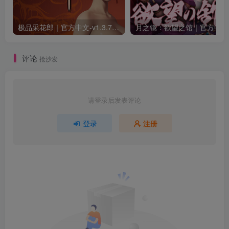
极品采花郎｜官方中文-v1.3.7+满金币初始存档+通关存档｜7.11G｜免安装
月之
评论
抢沙发
请登录后发表评论
登录
注册