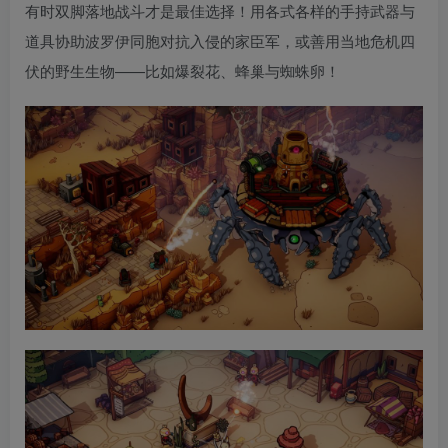
有时双脚落地战斗才是最佳选择！用各式各样的手持武器与
道具协助波罗伊同胞对抗入侵的家臣军，或善用当地危机四
伏的野生生物——比如爆裂花、蜂巢与蜘蛛卵！