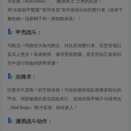
火箭炮（Buzzooka）”、 “酸液鱼叉”之类的武器！
用“尖刺装甲蟹腿”“制导鱼雷”等升级强化你的蟹行者（或者干
脆给她一顶新帽子和一身炫酷涂装）！
甲壳战斗：
与船员一同操控大炮与舵位，对抗其他蟹行者、巨型首领以
及岛上堡垒！装填炮弹、修理受损蟹腿，甚至把自己发射到
空中进行惊险的跳帮突袭！
虫骑术：
巨蟹并不是唯一的节肢坐骑！与你的朋友组队骑乘多鞍位的
甲虫、驾驭敏捷的若虫四处疾行，或操控装甲蝎子与滚球虫
（Ball Bugs）横冲直撞、粉碎敌人！
潇洒战斗动作：