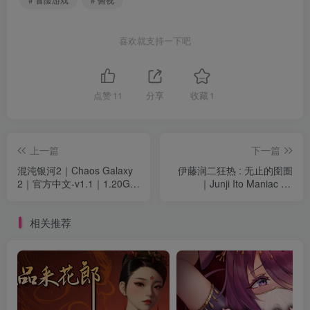
喜欢就支持一下吧
点赞
11
分享
收藏
1
上一篇
下一篇
混沌银河2｜Chaos Galaxy
伊藤润二狂热 : 无止的囹圄
2｜官方中文-v1.1｜1.20G｜
｜Junji Ito Maniac An
免安装
Infinite Gaol｜官方中文-
v1.1.2｜5.51G｜免安装
相关推荐