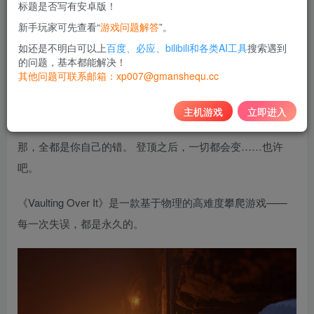
标题是否写有安卓版！
10
新手玩家可先查看“
游戏问题解答
”。
积分
如还是不明白可以上
百度、必应、bilibili和各类AI工具
搜索遇到
免费
黄金会员
的问题，基本都能解决！
其他问题可联系邮箱：xp007@gmanshequ.cc
登录购买
主机游戏
立即进入
你手里只有一根树枝，而你必须往上爬。 你会掉下去, 而
那，全都是你自己的错。 登顶之后，一切都会变……也许
吧。
《Vaulting Over It》是一款基于物理的高难度攀爬游戏——
每一次失误，都是永久的。