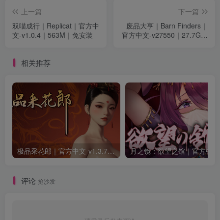
上一篇
下一篇
双喵成行｜Replicat｜官方中
废品大亨｜Barn Finders｜
文-v1.0.4｜563M｜免安装
官方中文-v27550｜27.7G｜
免安装
相关推荐
极品采花郎｜官方中文-v1.3.7+满金币初始存档+通关存档｜7.11G｜免安装
月之
评论
抢沙发