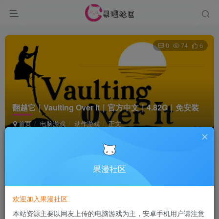
0
74
6
翻越它｜Vaulting Over It｜官方中文｜4.82G｜免安装
首页
电脑游戏
动作游戏
正文
Terraria
关注
6个月前发布
果漫社区
付费资源
欢迎加入果漫社区
翻越它｜Vaulting Over It｜官方中文｜4.82G｜免安装
本站资源主要以网友上传的电脑游戏为主，安卓手机用户请注意
此内容为付费资源，请付费后查看