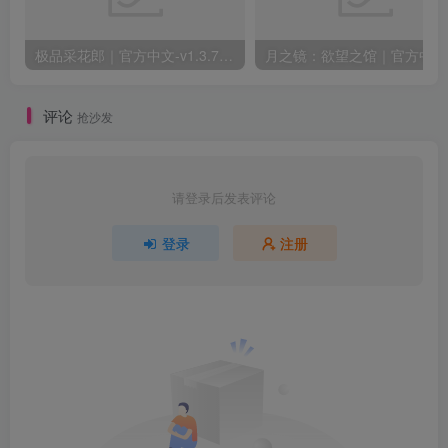
极品采花郎｜官方中文-v1.3.7+满金币初始存档+通关存档｜7.11G｜免安装
月之
评论
抢沙发
请登录后发表评论
登录
注册