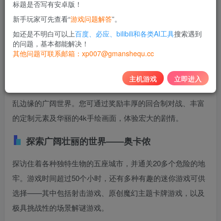
标题是否写有安卓版！
10
新手玩家可先查看“
游戏问题解答
”。
积分
如还是不明白可以上
百度、必应、bilibili和各类AI工具
搜索遇到
免费
黄金会员
的问题，基本都能解决！
其他问题可联系邮箱：xp007@gmanshequ.cc
登录购买
主机游戏
立即进入
在这款成熟且情感丰富的日式RPG游戏中，尽情探索处于混
乱边缘的广阔世界。您可通过奖励丰厚的回合制对战、丰富
的定制元素及华丽的4k手绘画面，体验宏大的剧情。
探索广阔壮丽的世界——奥卡侬
探访住着各种独特生物的五座城市，并通关20多个危险的地
牢。游戏时间超过50个小时，还有多种有趣的迷你游戏可供
选择——其中包括射击游戏、原创魔幻主题卡牌游戏，以及
极具挑战性的场景解谜游戏。