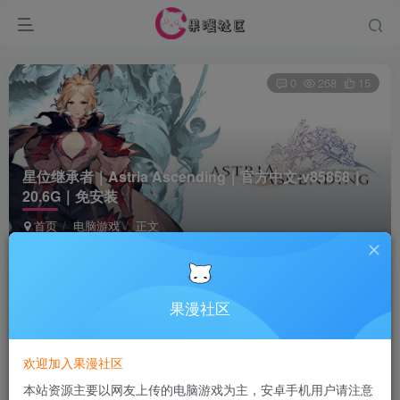
0
268
15
星位继承者｜Astria Ascending｜官方中文-v85858｜
20.6G｜免安装
首页
电脑游戏
正文
Terraria
关注
6个月前发布
果漫社区
付费资源
欢迎加入果漫社区
星位继承者｜Astria Ascending｜官方中文-v85858｜20.6G｜免安装
本站资源主要以网友上传的电脑游戏为主，安卓手机用户请注意
此内容为付费资源，请付费后查看