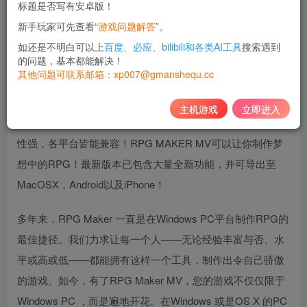
标题是否写有安卓版！
10
新手玩家可先查看“
游戏问题解答
”。
积分
如还是不明白可以上
百度、必应、bilibili和各类AI工具
搜索遇到
免费
黄金会员
的问题，基本都能解决！
其他问题可联系邮箱：xp007@gmanshequ.cc
登录购买
主机游戏
立即进入
功能强大，开发者的福音！简便易用，孩童亦可上手！通用
性强，各平台皆能兼容！RPG MAKER MV可以让你制作梦
想中的RPG！最新版本已包含大量全新功能，并可导出至
MacOSX，Android以及iPhone！
多年来，RPG Maker 一直是在Windows PC平台制作RPG的
最佳捷径。我们力求让每一个人——无论经验丰富与否、水
平或高或低——都能拥有这样一个工具，制作出令自己骄傲
的游戏。如今，有了RPG Maker MV，您的游戏不仅仅限于
Windows PC ，而是遍地开花。在Windows 或是OS X 的PC