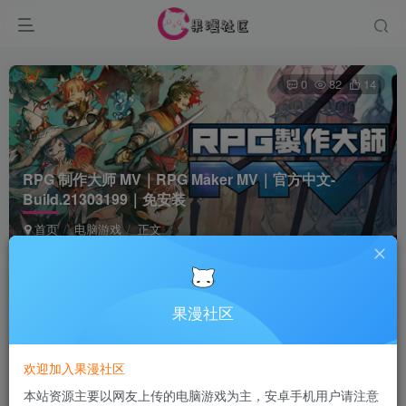
0
82
14
RPG 制作大师 MV｜RPG Maker MV｜官方中文-
Build.21303199｜免安装
首页
电脑游戏
正文
Terraria
关注
8个月前发布
果漫社区
付费资源
欢迎加入果漫社区
RPG 制作大师 MV｜RPG Maker MV｜官方中文-Build.21303199｜免安装
本站资源主要以网友上传的电脑游戏为主，安卓手机用户请注意
此内容为付费资源，请付费后查看