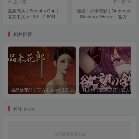
上一篇
下一篇
孤胆佣兵｜Son of a Gun｜
爆发：恐惧暗影｜Outbreak:
官方中文-v1.0.3｜2.50G｜
Shades of Horror｜官方中
免安装
文｜41.1G｜免安装
相关推荐
极品采花郎｜官方中文-v1.3.7+满金币初始存档+通关存档｜7.11G｜免安装
月之
评论
抢沙发
请登录后发表评论