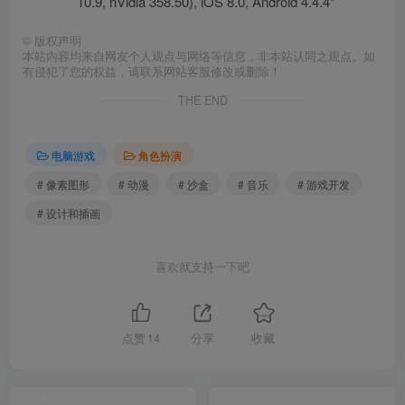
10.9, nVidia 358.50), iOS 8.0, Android 4.4.4*
©
版权声明
本站内容均来自网友个人观点与网络等信息，非本站认同之观点。如
有侵犯了您的权益，请联系网站客服修改或删除！
THE END
电脑游戏
角色扮演
# 像素图形
# 动漫
# 沙盒
# 音乐
# 游戏开发
# 设计和插画
喜欢就支持一下吧
点赞
14
分享
收藏