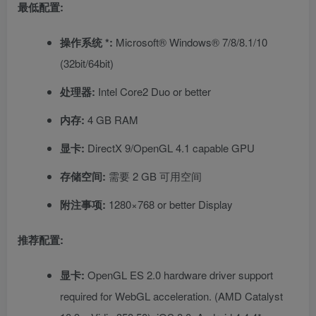
最低配置:
操作系统 *:
Microsoft® Windows® 7/8/8.1/10
(32bit/64bit)
处理器:
Intel Core2 Duo or better
内存:
4 GB RAM
显卡:
DirectX 9/OpenGL 4.1 capable GPU
存储空间:
需要 2 GB 可用空间
附注事项:
1280×768 or better Display
推荐配置:
显卡:
OpenGL ES 2.0 hardware driver support
required for WebGL acceleration. (AMD Catalyst