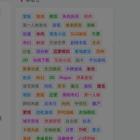
冒险
游戏
模拟
角色扮演
动作
第一人称射击
探索
像素图形
策略
动漫
休闲
视觉小说
SLG游戏
可爱
奇幻
解谜
开放世界
剧情丰富
生存
沙盒
回合制
恋爱模拟
基地建设
恐怖
2D
动画下载
互动小说
战斗
平台游戏
新番动漫
生活模拟
卡牌游戏
射击
欢乐
科幻
3D
Rogue
弹幕射击
迷宫探索
街机
音乐
魔法
放松
建造
塔防
悬疑
恋爱
黑暗奇幻
第一人称
牌组构建
后末日
肉鸽
中世纪
僵尸
爱情
挂机游戏
即时战略
农场模拟
澜
城市营造
资源管理
自走棋
砍杀
卡通风格
生物收集
日常
THE
复古
系统
类魂系列
温馨惬意
心理恐怖