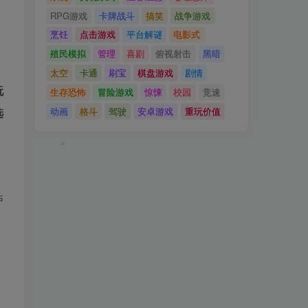
RPG游戏
卡牌战斗
搞笑
战争游戏
烹饪
点击游戏
平台解谜
电影式
殖民模拟
管理
喜剧
俯视射击
黑暗
太空
卡通
刷宝
棋盘游戏
剧情
玩
生存恐怖
冒险游戏
惊悚
校园
竞速
选
动画
格斗
驾驶
安卓游戏
重玩价值
庐