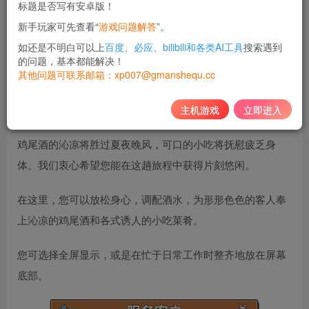
标题是否写有安卓版！
10
新手玩家可先查看“
游戏问题解答
”。
积分
如还是不明白可以上
百度、必应、bilibili和各类AI工具
搜索遇到
免费
黄金会员
的问题，基本都能解决！
其他问题可联系邮箱：xp007@gmanshequ.cc
登录购买
主机游戏
立即进入
在悠扬慵懒的爵士乐中从零开始经营一家湖边小酒馆，特制
鸡尾酒的沁凉将胜过夏夜晚风，可口的小吃将抚慰疲乏身
体。我们衷心希望您能在这趟旅程中获得片刻悠闲。
在这里，您可以放松身心，调配酒水，为形形色色的客人奉
上沁凉的鸡尾酒和各式诱人的小吃菜肴。
您可选择全屏显示，或是在忙于日常工作时整齐地放在屏幕
底部。