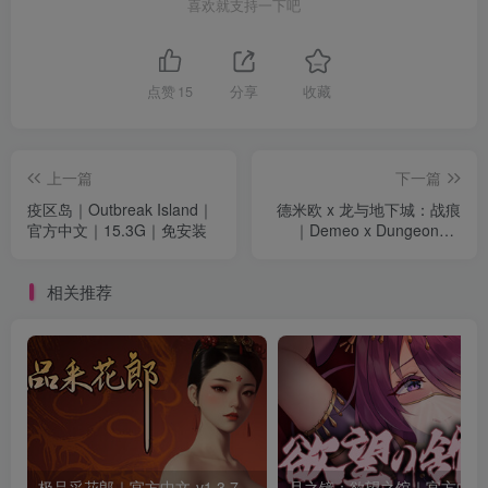
喜欢就支持一下吧
点赞
15
分享
收藏
上一篇
下一篇
疫区岛｜Outbreak Island｜
德米欧 x 龙与地下城：战痕
官方中文｜15.3G｜免安装
｜Demeo x Dungeons &
Dragons: Battlemarked｜官
方中文-v4.1.31695｜5.51G
相关推荐
｜免安装
极品采花郎｜官方中文-v1.3.7+满金币初始存档+通关存档｜7.11G｜免安装
月之