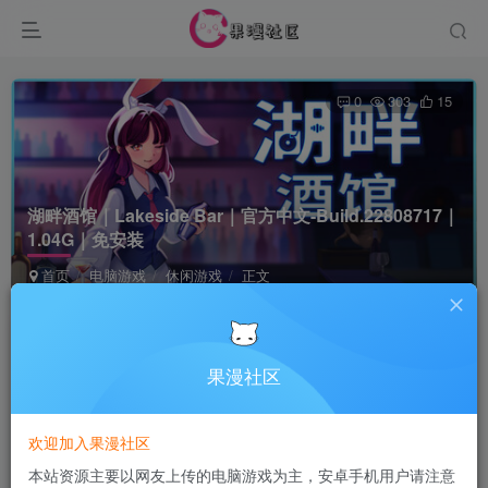
0
303
15
湖畔酒馆｜Lakeside Bar｜官方中文-Build.22808717｜
1.04G｜免安装
首页
电脑游戏
休闲游戏
正文
Terraria
关注
3个月前更新
果漫社区
付费资源
欢迎加入果漫社区
湖畔酒馆｜Lakeside Bar｜官方中文-Build.22808717｜1.04G｜免安装
本站资源主要以网友上传的电脑游戏为主，安卓手机用户请注意
此内容为付费资源，请付费后查看