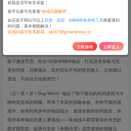
标题是否写有安卓版！
10
新手玩家可先查看“
游戏问题解答
”。
积分
如还是不明白可以上
百度、必应、bilibili和各类AI工具
搜索遇到
免费
黄金会员
的问题，基本都能解决！
其他问题可联系邮箱：xp007@gmanshequ.cc
登录购买
主机游戏
立即进入
《汪！巫！录！Dog Witch》是一款肉鸽卡牌游戏，通过魔法
骰子施放咒语。组合150多种独特物品，打造演变策略与完
美协同技，召唤随从，应对层出不穷的怪异敌人，让你难以
置信、不由自主地摇尾巴！
《汪！巫！录！Dog Witch》融合了骰子驱动的肉鸽游戏与卡
牌构筑游戏的精髓，带来了丰富的策略体验。在快节奏的游
戏中，你将利用多样的物品组合，发现全新的协同效应，并
面对各种疯狂的敌人遭遇战——每场战斗都需要你的奇思妙
想才能取胜。如果你喜欢《杀戮尖塔》这类游戏的策略元