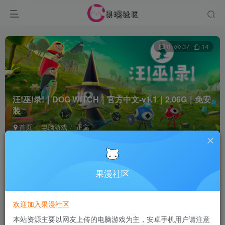
0
37
14
汪!巫!录!｜DOG WITCH｜官方中文-v1.1｜2.06G｜免安
装
首页
电脑游戏
正文
Terraria
关注
4个月前更新
果漫社区
付费资源
欢迎加入果漫社区
汪!巫!录!｜DOG WITCH｜官方中文-v1.1｜2.06G｜免安装
本站资源主要以网友上传的电脑游戏为主，安卓手机用户请注意
此内容为付费资源，请付费后查看