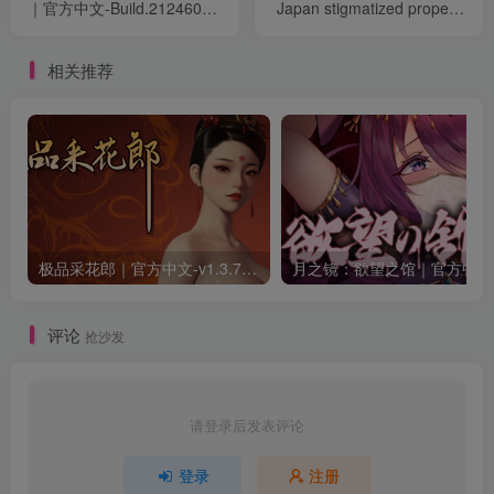
｜官方中文-Build.21246010
Japan stigmatized property
｜448M｜免安装
2｜官方中文｜2.19G｜免安
装
相关推荐
极品采花郎｜官方中文-v1.3.7+满金币初始存档+通关存档｜7.11G｜免安装
月之
评论
抢沙发
请登录后发表评论
登录
注册