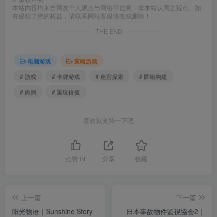
本站内容均来自网友个人观点与网络等信息，非本站认同之观点。如
有侵犯了您的权益，请联系网站客服修改或删除！
THE END
电脑游戏
策略游戏
# 游戏
# 卡牌游戏
# 迷宫探索
# 牌组构建
# 肉鸽
# 重玩价值
喜欢就支持一下吧
点赞
14
分享
收藏
上一篇
下一篇
阳光物语｜Sunshine Story
日本事故物件監視協会2｜