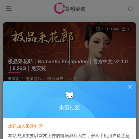
7
1943
8
极品采花郎｜Romantic Escapades｜官方中文-v2.1.0
｜8.26G｜免安装
首页
电脑游戏
模拟游戏
正文
Terraria
关注
5个月前更新
果漫社区
付费资源
欢迎加入果漫社区
极品采花郎｜Romantic Escapades｜官方中文-v2.1.0｜8.26G｜免安装
本站资源主要以网友上传的电脑游戏为主，安卓手机用户请注意
此内容为付费资源，请付费后查看