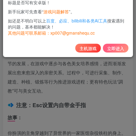
标题是否写有安卓版！
10
新手玩家可先查看“
游戏问题解答
”。
积分
如还是不明白可以上
百度、必应、bilibili和各类AI工具
搜索遇到
免费
黄金会员
的问题，基本都能解决！
其他问题可联系邮箱：xp007@gmanshequ.cc
登录购买
主机游戏
立即进入
《极品采花郎》是一款中国古风恋爱模拟游戏。玩家透过情
节的发展，在游戏中逐步与各色美女培养感情，进而渐渐发
展出愈来愈深入的亲密关系。过程中，可进行采集、制作、
建造、种植、锻炼等行为推进游戏进程；更有特色玩法“調
教”可与美女互动。
注意：Esc设置内自带金手指
故事：
你扮演的主角穿越到了异世界的一家医馆杂役铁柱的身上。