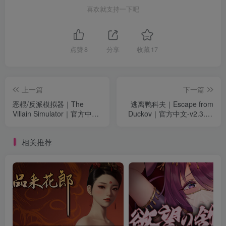
喜欢就支持一下吧
点赞
8
分享
收藏
17
上一篇
下一篇
恶棍/反派模拟器｜The
逃离鸭科夫｜Escape from
Villain Simulator｜官方中文-
Duckov｜官方中文-v2.3.30
v0.48｜15.2G｜免安装
｜2.87G｜免安装
相关推荐