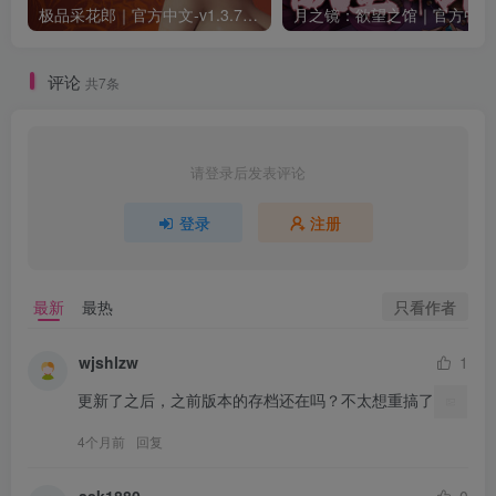
极品采花郎｜官方中文-v1.3.7+满金币初始存档+通关存档｜7.11G｜免安装
月之
评论
共7条
请登录后发表评论
登录
注册
只看作者
最新
最热
wjshlzw
1
更新了之后，之前版本的存档还在吗？不太想重搞了
4个月前
回复
ask1880
0