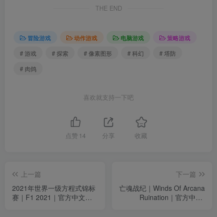
THE END
冒险游戏
动作游戏
电脑游戏
策略游戏
# 游戏
# 探索
# 像素图形
# 科幻
# 塔防
# 肉鸽
喜欢就支持一下吧
点赞
14
分享
收藏
上一篇
下一篇
2021年世界一级方程式锦标
亡魂战纪｜Winds Of Arcana
赛｜F1 2021｜官方中文｜
Ruination｜官方中文-
86.6G｜免安装
v1.201｜14.2G｜免安装