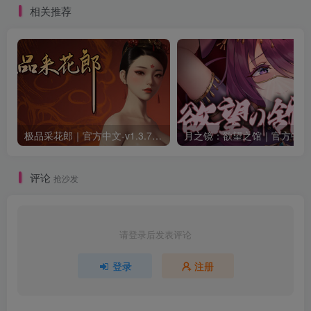
相关推荐
极品采花郎｜官方中文-v1.3.7+满金币初始存档+通关存档｜7.11G｜免安装
月之
评论
抢沙发
请登录后发表评论
登录
注册