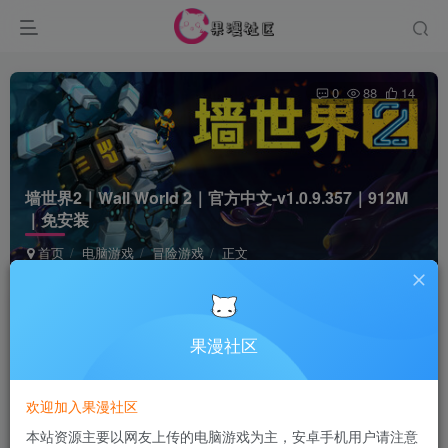
0
88
14
墙世界2｜Wall World 2｜官方中文-v1.0.9.357｜912M
｜免安装
首页
电脑游戏
冒险游戏
正文
Terraria
关注
6个月前更新
果漫社区
付费资源
欢迎加入果漫社区
墙世界2｜Wall World 2｜官方中文-v1.0.9.357｜912M｜免安装
本站资源主要以网友上传的电脑游戏为主，安卓手机用户请注意
此内容为付费资源，请付费后查看