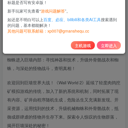
标题是否写有安卓版！
10
新手玩家可先查看“
游戏问题解答
”。
积分
如还是不明白可以上
百度、必应、bilibili和各类AI工具
搜索遇到
免费
黄金会员
的问题，基本都能解决！
其他问题可联系邮箱：xp007@gmanshequ.cc
登录购买
主机游戏
立即进入
在神秘的墙内世界中，精彩绝伦的冒险仍在继续。驾驶机械
蜘蛛进入巨墙内部：寻找神器和技术，升级外骨骼战衣和蜘
蛛，与深处的怪物战斗，查明真相！
欢迎回到巨墙世界大战！《Wall World 2》延续了轻度肉鸽挖
矿模拟游戏的传统，加入了新的系统和机制，同时拓展了现
有内容。矿井由程序随机生成，危险丛生又充满新发现。开
采资源，运用找到的技术，升级机械蜘蛛和外骨骼战衣，抵
御成群肆虐的怪物并生存下来。探索令人惊叹的生物群落，
揭开巨墙深处的秘密！