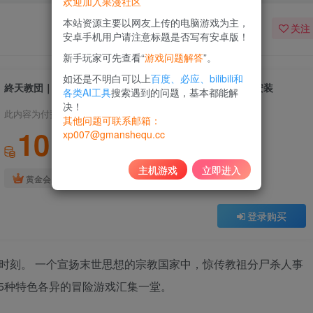
欢迎加入果漫社区
本站资源主要以网友上传的电脑游戏为主，
关注
安卓手机用户请注意标题是否写有安卓版！
新手玩家可先查看“
游戏问题解答
”。
如还是不明白可以上
百度、必应、bilibili和
終天教団｜Shuten Order｜官方中文-v1.0.4｜13.5G｜免安装
各类AI工具
搜索遇到的问题，基本都能解
决！
此内容为付费资源，请付费后查看
其他问题可联系邮箱：
10
xp007@gmanshequ.cc
积分
主机游戏
立即进入
免费
黄金会员
登录购买
绝的时刻。 一个宣扬末世思想的宗教国家中，惊传教祖分尸杀人事
 5种特色各异的冒险游戏汇集一堂。