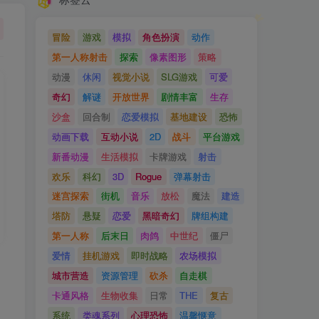
冒险
游戏
模拟
角色扮演
动作
第一人称射击
探索
像素图形
策略
动漫
休闲
视觉小说
SLG游戏
可爱
奇幻
解谜
开放世界
剧情丰富
生存
沙盒
回合制
恋爱模拟
基地建设
恐怖
动画下载
互动小说
2D
战斗
平台游戏
新番动漫
生活模拟
卡牌游戏
射击
欢乐
科幻
3D
Rogue
弹幕射击
迷宫探索
街机
音乐
放松
魔法
建造
塔防
悬疑
恋爱
黑暗奇幻
牌组构建
第一人称
后末日
肉鸽
中世纪
僵尸
爱情
挂机游戏
即时战略
农场模拟
城市营造
资源管理
砍杀
自走棋
卡通风格
生物收集
日常
THE
复古
系统
类魂系列
心理恐怖
温馨惬意