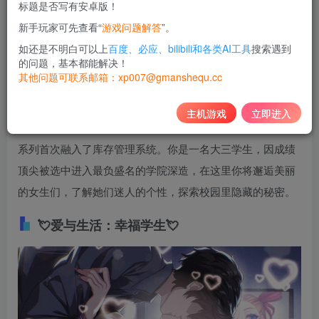
标题是否写有安卓版！
10
新手玩家可先查看“
游戏问题解答
”。
积分
如还是不明白可以上
百度、必应、bilibili和各类AI工具
搜索遇到
免费
黄金会员
的问题，基本都能解决！
其他问题可联系邮箱：xp007@gmanshequ.cc
登录购买
主机游戏
立即进入
《爱与生活：幸福学生》是一款独具风格的恋爱模拟游戏，
系列首次融入了库存管理系统。你是一名大三学生，因成绩
顶尖被选中进入最负盛名的学院深造，在这里你将邂逅美丽
的女生们，了解她们迷人的个性，探索校园里隐藏的秘密。
💘爱与生活：幸福学生💘