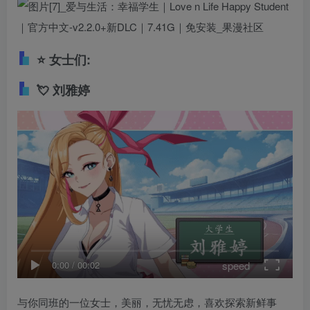
⭐
女士们:
💘
刘雅婷
speed
0:00
/
00:02
与你同班的一位女士，美丽，无忧无虑，喜欢探索新鲜事