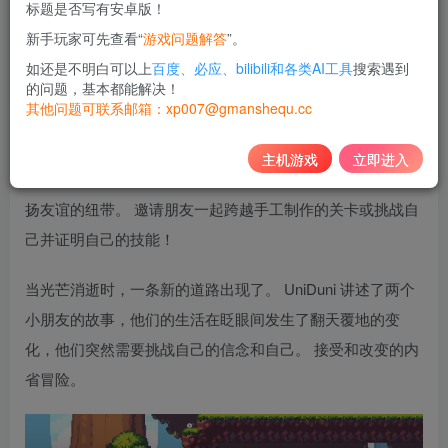
标题是否写有安卓版！
10
新手玩家可先查看“
游戏问题解答
”。
积分
如还是不明白可以上
百度、必应、bilibili和各类AI工具
搜索遇到
免费
黄金会员
的问题，基本都能解决！
其他问题可联系邮箱：xp007@gmanshequ.cc
登录购买
主机游戏
立即进入
受经典启发，UniDuni 是一款轻松的解谜平台冒险游戏，颂
扬友谊的纽带。 邀请朋友一起跨越手工制作的关卡或挑战自
己并证明自己的技能！
当光芒消逝时，一条新的道路出现了。 UniDuni 讲述了两个
小朋友的故事，他们的生活在眨眼间发生了翻天覆地的变
化，他们突然需要挑战自己的信念和自己。 接受和改变的内
省冒险。