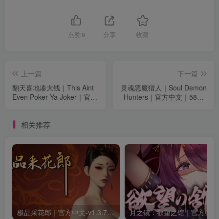
点赞
9
分享
收藏
上一篇
下一篇
翻天喜地凑大钱｜This Aint
灵魂恶魔猎人｜Soul Demon
Even Poker Ya Joker｜官方
Hunters｜官方中文｜588M
中文-v1.0.6｜448M｜免安
｜免安装
装
相关推荐
极品采花郎｜官方中文-v1.3.7+满金币初始存档+通关存档｜7.11G｜免安装
月之